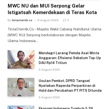
MWC NU dan MUI Serpong Gelar
Istigatsah Kemerdekaan di Teras Kota
By
tintaotentik.co
8 August 2026
0
TintaOtentik.Co – Majelis Wakil Cabang Nahdlatul Ulama
(MWC NU) Serpong berkolaborasi dengan Majelis
Ulama Indonesia…
Mendagri Larang Pemda Asal Minta
Anggaran: Efisiensi Sebelum Top-Up
DAU Rp14 Triliun
6 August 2026
Usulan Pemkot, DPRD Tangsel
Nyatakan Raperda Perparkiran di
Hold dan Perubahan PT PITS Ditunda
6 August 2026
Ekonomi Indonesia Tumbuh 5,29