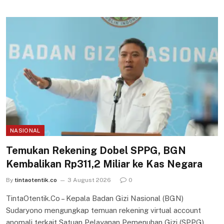
NASIONAL
Temukan Rekening Dobel SPPG, BGN
Kembalikan Rp311,2 Miliar ke Kas Negara
By
tintaotentik.co
3 August 2026
0
TintaOtentik.Co – Kepala Badan Gizi Nasional (BGN)
Sudaryono mengungkap temuan rekening virtual account
anomali terkait Satuan Pelayanan Pemenuhan Gizi (SPPG).…