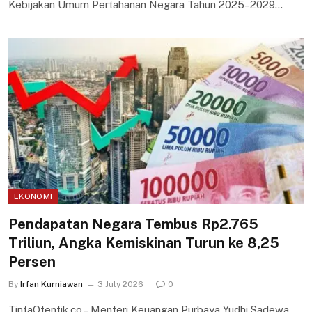
Kebijakan Umum Pertahanan Negara Tahun 2025–2029…
EKONOMI
Pendapatan Negara Tembus Rp2.765
Triliun, Angka Kemiskinan Turun ke 8,25
Persen
By
Irfan Kurniawan
3 July 2026
0
TintaOtentik.co – Menteri Keuangan Purbaya Yudhi Sadewa