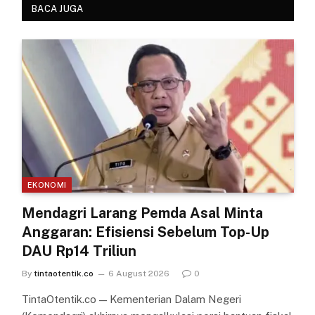
BACA JUGA
EKONOMI
Mendagri Larang Pemda Asal Minta
Anggaran: Efisiensi Sebelum Top-Up
DAU Rp14 Triliun
By
tintaotentik.co
6 August 2026
0
TintaOtentik.co — Kementerian Dalam Negeri