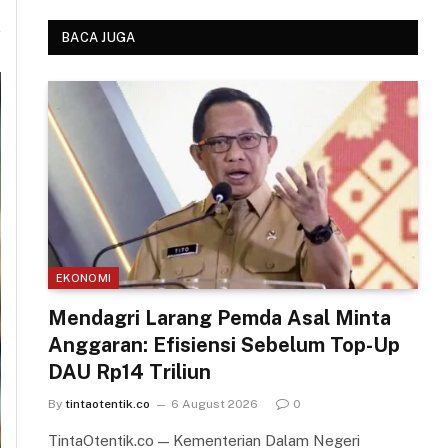
BACA JUGA
EKONOMI
Mendagri Larang Pemda Asal Minta
Anggaran: Efisiensi Sebelum Top-Up
DAU Rp14 Triliun
By
tintaotentik.co
6 August 2026
0
TintaOtentik.co — Kementerian Dalam Negeri