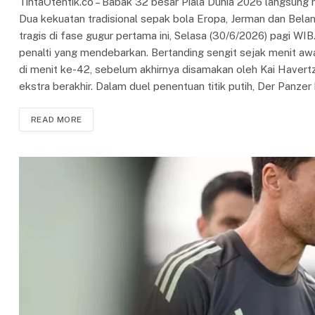
TintaOtentik.co – Babak 32 besar Piala Dunia 2026 langsung m
Dua kekuatan tradisional sepak bola Eropa, Jerman dan Belan
tragis di fase gugur pertama ini, Selasa (30/6/2026) pagi W
penalti yang mendebarkan. Bertanding sengit sejak menit awa
di menit ke-42, sebelum akhirnya disamakan oleh Kai Havert
ekstra berakhir. Dalam duel penentuan titik putih, Der Panze
READ MORE