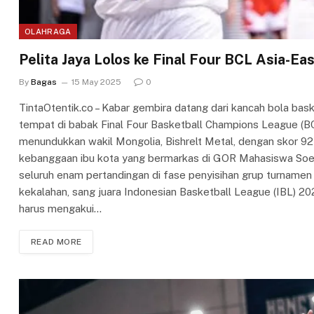
OLAHRAGA
Pelita Jaya Lolos ke Final Four BCL Asia-Eas
By
Bagas
15 May 2025
0
TintaOtentik.co – Kabar gembira datang dari kancah bola bas
tempat di babak Final Four Basketball Champions League (BC
menundukkan wakil Mongolia, Bishrelt Metal, dengan skor 92
kebanggaan ibu kota yang bermarkas di GOR Mahasiswa Soem
seluruh enam pertandingan di fase penyisihan grup turname
kekalahan, sang juara Indonesian Basketball League (IBL) 202
harus mengakui…
READ MORE