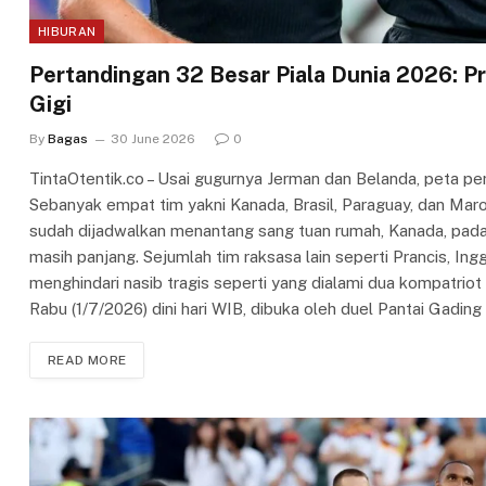
HIBURAN
Pertandingan 32 Besar Piala Dunia 2026: Pr
Gigi
By
Bagas
30 June 2026
0
TintaOtentik.co – Usai gugurnya Jerman dan Belanda, peta per
Sebanyak empat tim yakni Kanada, Brasil, Paraguay, dan Ma
sudah dijadwalkan menantang sang tuan rumah, Kanada, pada
masih panjang. Sejumlah tim raksasa lain seperti Prancis, Ingg
menghindari nasib tragis seperti yang dialami dua kompatriot
Rabu (1/7/2026) dini hari WIB, dibuka oleh duel Pantai Gadin
READ MORE