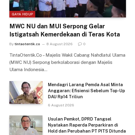
GAYA HIDUP
MWC NU dan MUI Serpong Gelar
Istigatsah Kemerdekaan di Teras Kota
By
tintaotentik.co
8 August 2026
0
TintaOtentik.Co – Majelis Wakil Cabang Nahdlatul Ulama
(MWC NU) Serpong berkolaborasi dengan Majelis
Ulama Indonesia…
Mendagri Larang Pemda Asal Minta
Anggaran: Efisiensi Sebelum Top-Up
DAU Rp14 Triliun
6 August 2026
Usulan Pemkot, DPRD Tangsel
Nyatakan Raperda Perparkiran di
Hold dan Perubahan PT PITS Ditunda