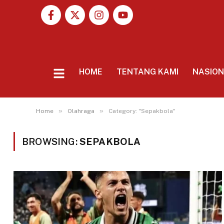
HOME
TENTANG KAMI
NASIO
»
»
Home
Olahraga
Category: "Sepakbola"
BROWSING:
SEPAKBOLA