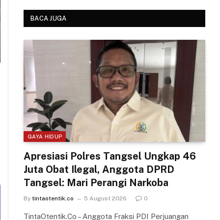
BACA JUGA
GAYA HIDUP
Apresiasi Polres Tangsel Ungkap 46
Juta Obat Ilegal, Anggota DPRD
Tangsel: Mari Perangi Narkoba
By
tintaotentik.co
5 August 2026
0
TintaOtentik.Co – Anggota Fraksi PDI Perjuangan