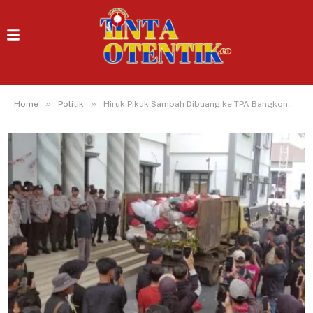
»
»
Home
Politik
Hiruk Pikuk Sampah Dibuang ke TPA Bangkonol, DLH Tangsel Enggan Ikut-ikutan, Percayakan Pemkab Pandeglang