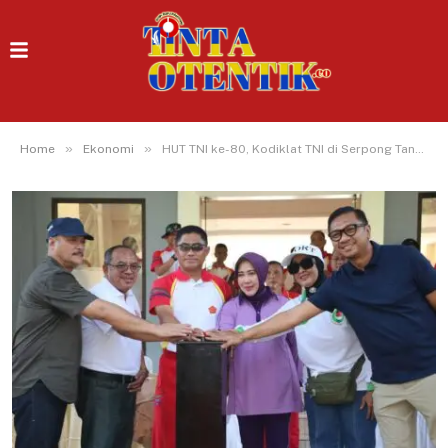
»
»
Home
Ekonomi
HUT TNI ke-80, Kodiklat TNI di Serpong Tangsel Gelar Pasar Murah untuk Rakyat