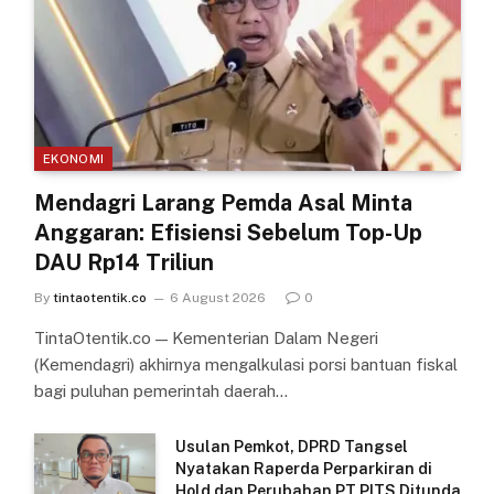
EKONOMI
Mendagri Larang Pemda Asal Minta
Anggaran: Efisiensi Sebelum Top-Up
DAU Rp14 Triliun
By
tintaotentik.co
6 August 2026
0
TintaOtentik.co — Kementerian Dalam Negeri
(Kemendagri) akhirnya mengalkulasi porsi bantuan fiskal
bagi puluhan pemerintah daerah…
Usulan Pemkot, DPRD Tangsel
Nyatakan Raperda Perparkiran di
Hold dan Perubahan PT PITS Ditunda