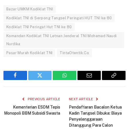
Bazar UMKM Kodiklat TNI
Kodiklat TNI di Serpong Tangsel Peringati HUT TNI ke 80
Kodiklat TNI Peringat Hut TNI ke 80
Komandan Kodiklat TNI Letnan Jenderal TNI Mohamad Naudi
Nurdika
Pasar Murah Kodiklat TNI
TintaOtentik.Co
Facebook
Twitter
WhatsApp
Email
Copy
Link
PREVIOUS ARTICLE
NEXT ARTICLE
Kementerian ESDM Tepis
Pendaftaran Bacalon Ketua
Monopoli BBM Subsidi Swasta
Kadin Tangsel Dibuka: Biaya
Penyelenggaraan
Ditanggung Para Calon