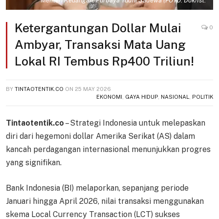
Menteri Keuangan, Purbaya Yudhi Sadewa (FOTO: Dok/Ist.
Ketergantungan Dollar Mulai
0
Ambyar, Transaksi Mata Uang
Lokal RI Tembus Rp400 Triliun!
BY
TINTAOTENTIK.CO
ON
25 MAY 2026
EKONOMI
,
GAYA HIDUP
,
NASIONAL
,
POLITIK
Tintaotentik.co
– Strategi Indonesia untuk melepaskan
diri dari hegemoni dollar Amerika Serikat (AS) dalam
kancah perdagangan internasional menunjukkan progres
yang signifikan.
Bank Indonesia (BI) melaporkan, sepanjang periode
Januari hingga April 2026, nilai transaksi menggunakan
skema Local Currency Transaction (LCT) sukses