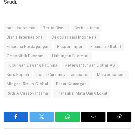
Saudi.
bank indonesia
Berita Bisnis
Berita Utama
Bisnis Internasional
Dedollarisasi Indonesia
Efisiensi Perdagangan
Ekspor Impor
Finansial Global
Geopolitik Ekonomi
Hubungan Bilateral
Hubungan Dagang RI China
Ketergantungan Dollar AS
Kurs Rupiah
Local Currency Transaction
Makroekonomi
Mitigasi Risiko Global
Pasar Keuangan
Ruth A Cussoy Intama
Transaksi Mata Uang Lokal
Facebook
Twitter
WhatsApp
Email
Copy
Link