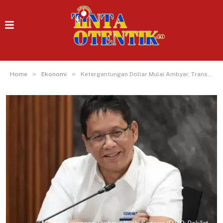
»
»
Home
Ekonomi
Ketergantungan Dollar Mulai Ambyar, Transaksi Mata Uang Lokal RI Tembus Rp400 Triliun!