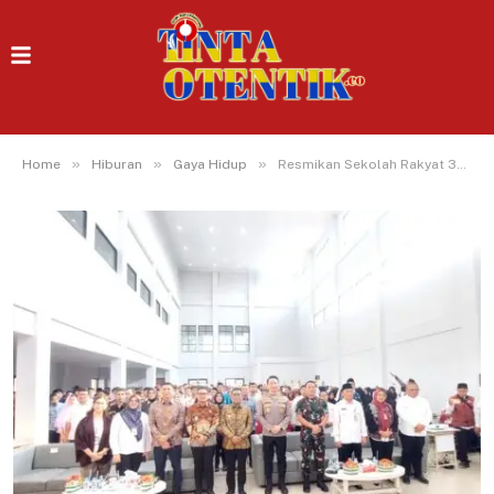
»
»
»
Home
Hiburan
Gaya Hidup
Resmikan Sekolah Rakyat 33 Tangsel, Gubernur Banten: Wujud Pemerintah Memutus Rantai Kemiskinan