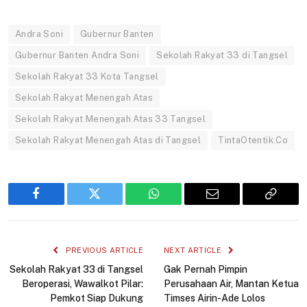
Andra Soni
Gubernur Banten
Gubernur Banten Andra Soni
Sekolah Rakyat 33 di Tangsel
Sekolah Rakyat 33 Kota Tangsel
Sekolah Rakyat Menengah Atas
Sekolah Rakyat Menengah Atas 33 Tangsel
Sekolah Rakyat Menengah Atas di Tangsel
TintaOtentik.Co
Facebook
Twitter
WhatsApp
Email
Copy
Link
PREVIOUS ARTICLE
NEXT ARTICLE
Sekolah Rakyat 33 di Tangsel
Gak Pernah Pimpin
Beroperasi, Wawalkot Pilar:
Perusahaan Air, Mantan Ketua
Pemkot Siap Dukung
Timses Airin-Ade Lolos