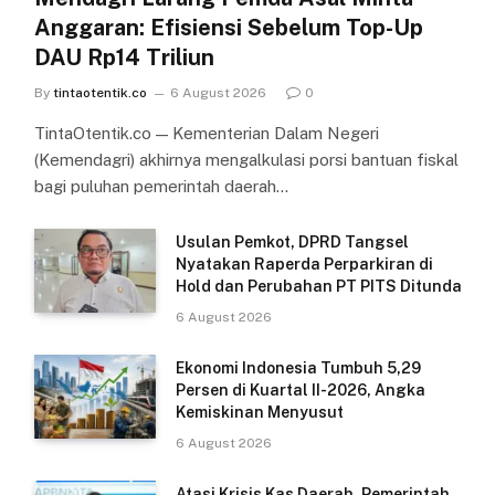
Anggaran: Efisiensi Sebelum Top-Up
DAU Rp14 Triliun
By
tintaotentik.co
6 August 2026
0
TintaOtentik.co — Kementerian Dalam Negeri
(Kemendagri) akhirnya mengalkulasi porsi bantuan fiskal
bagi puluhan pemerintah daerah…
Usulan Pemkot, DPRD Tangsel
Nyatakan Raperda Perparkiran di
Hold dan Perubahan PT PITS Ditunda
6 August 2026
Ekonomi Indonesia Tumbuh 5,29
Persen di Kuartal II-2026, Angka
Kemiskinan Menyusut
6 August 2026
Atasi Krisis Kas Daerah, Pemerintah