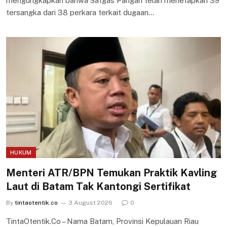
mengungkapkan bahwa Satgas Pangan telah menetapkan 39
tersangka dari 38 perkara terkait dugaan…
HUKUM
Menteri ATR/BPN Temukan Praktik Kavling
Laut di Batam Tak Kantongi Sertifikat
By
tintaotentik.co
3 August 2026
0
TintaOtentik.Co – Nama Batam, Provinsi Kepulauan Riau