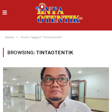
»
Home
Posts Tagged "TintaOtentik"
BROWSING:
TINTAOTENTIK