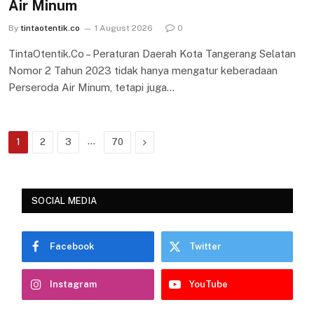
Air Minum
By
tintaotentik.co
1 August 2026
0
TintaOtentik.Co – Peraturan Daerah Kota Tangerang Selatan
Nomor 2 Tahun 2023 tidak hanya mengatur keberadaan
Perseroda Air Minum, tetapi juga…
…
Next
1
2
3
70
SOCIAL MEDIA
Facebook
Twitter
Instagram
YouTube