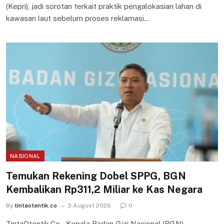
(Kepri), jadi sorotan terkait praktik pengalokasian lahan di
kawasan laut sebelum proses reklamasi…
NASIONAL
Temukan Rekening Dobel SPPG, BGN
Kembalikan Rp311,2 Miliar ke Kas Negara
By
tintaotentik.co
3 August 2026
0
TintaOtentik.Co – Kepala Badan Gizi Nasional (BGN)