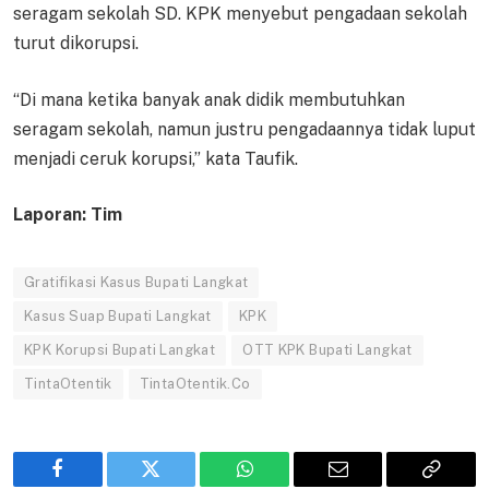
seragam sekolah SD. KPK menyebut pengadaan sekolah
turut dikorupsi.
“Di mana ketika banyak anak didik membutuhkan
seragam sekolah, namun justru pengadaannya tidak luput
menjadi ceruk korupsi,” kata Taufik.
Laporan: Tim
Gratifikasi Kasus Bupati Langkat
Kasus Suap Bupati Langkat
KPK
KPK Korupsi Bupati Langkat
OTT KPK Bupati Langkat
TintaOtentik
TintaOtentik.Co
Facebook
Twitter
WhatsApp
Email
Copy