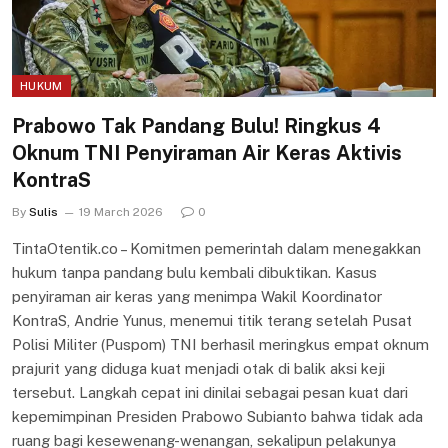
HUKUM
Prabowo Tak Pandang Bulu! Ringkus 4
Oknum TNI Penyiraman Air Keras Aktivis
KontraS
By
Sulis
19 March 2026
0
TintaOtentik.co – Komitmen pemerintah dalam menegakkan
hukum tanpa pandang bulu kembali dibuktikan. Kasus
penyiraman air keras yang menimpa Wakil Koordinator
KontraS, Andrie Yunus, menemui titik terang setelah Pusat
Polisi Militer (Puspom) TNI berhasil meringkus empat oknum
prajurit yang diduga kuat menjadi otak di balik aksi keji
tersebut. Langkah cepat ini dinilai sebagai pesan kuat dari
kepemimpinan Presiden Prabowo Subianto bahwa tidak ada
ruang bagi kesewenang-wenangan, sekalipun pelakunya