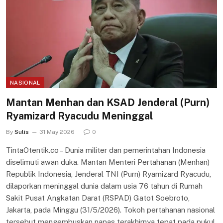
NASIONAL
Mantan Menhan dan KSAD Jenderal (Purn)
Ryamizard Ryacudu Meninggal
By
Sulis
31 May 2026
0
TintaOtentik.co – Dunia militer dan pemerintahan Indonesia
diselimuti awan duka. Mantan Menteri Pertahanan (Menhan)
Republik Indonesia, Jenderal TNI (Purn) Ryamizard Ryacudu,
dilaporkan meninggal dunia dalam usia 76 tahun di Rumah
Sakit Pusat Angkatan Darat (RSPAD) Gatot Soebroto,
Jakarta, pada Minggu (31/5/2026). Tokoh pertahanan nasional
tersebut mengembuskan napas terakhirnya tepat pada pukul