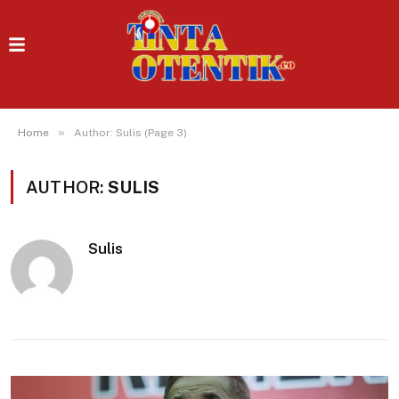
»
Home
Author: Sulis (Page 3)
AUTHOR:
SULIS
Sulis