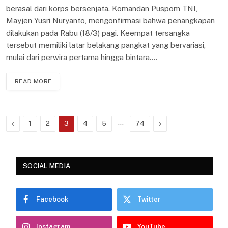
berasal dari korps bersenjata. Komandan Puspom TNI,
Mayjen Yusri Nuryanto, mengonfirmasi bahwa penangkapan
dilakukan pada Rabu (18/3) pagi. Keempat tersangka
tersebut memiliki latar belakang pangkat yang bervariasi,
mulai dari perwira pertama hingga bintara.…
READ MORE
Previous
…
Next
1
2
3
4
5
74
SOCIAL MEDIA
Facebook
Twitter
Instagram
YouTube