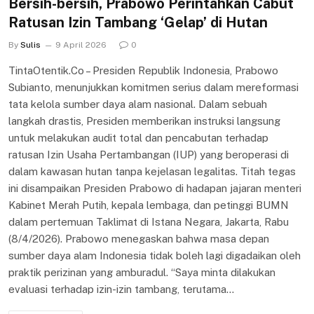
Bersih-bersih, Prabowo Perintahkan Cabut
Ratusan Izin Tambang ‘Gelap’ di Hutan
By
Sulis
9 April 2026
0
TintaOtentik.Co – Presiden Republik Indonesia, Prabowo
Subianto, menunjukkan komitmen serius dalam mereformasi
tata kelola sumber daya alam nasional. Dalam sebuah
langkah drastis, Presiden memberikan instruksi langsung
untuk melakukan audit total dan pencabutan terhadap
ratusan Izin Usaha Pertambangan (IUP) yang beroperasi di
dalam kawasan hutan tanpa kejelasan legalitas. Titah tegas
ini disampaikan Presiden Prabowo di hadapan jajaran menteri
Kabinet Merah Putih, kepala lembaga, dan petinggi BUMN
dalam pertemuan Taklimat di Istana Negara, Jakarta, Rabu
(8/4/2026). Prabowo menegaskan bahwa masa depan
sumber daya alam Indonesia tidak boleh lagi digadaikan oleh
praktik perizinan yang amburadul. “Saya minta dilakukan
evaluasi terhadap izin-izin tambang, terutama…