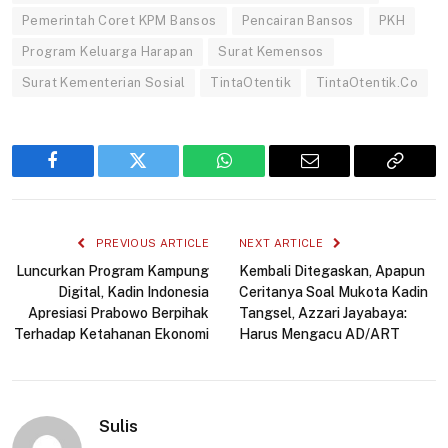
Pemerintah Coret KPM Bansos
Pencairan Bansos
PKH
Program Keluarga Harapan
Surat Kemensos
Surat Kementerian Sosial
TintaOtentik
TintaOtentik.Co
Facebook
Twitter
WhatsApp
Email
Copy
Link
PREVIOUS ARTICLE
NEXT ARTICLE
Luncurkan Program Kampung
Kembali Ditegaskan, Apapun
Digital, Kadin Indonesia
Ceritanya Soal Mukota Kadin
Apresiasi Prabowo Berpihak
Tangsel, Azzari Jayabaya:
Terhadap Ketahanan Ekonomi
Harus Mengacu AD/ART
Sulis