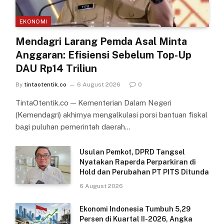
EKONOMI
Mendagri Larang Pemda Asal Minta
Anggaran: Efisiensi Sebelum Top-Up
DAU Rp14 Triliun
By
tintaotentik.co
6 August 2026
0
TintaOtentik.co — Kementerian Dalam Negeri
(Kemendagri) akhirnya mengalkulasi porsi bantuan fiskal
bagi puluhan pemerintah daerah…
Usulan Pemkot, DPRD Tangsel
Nyatakan Raperda Perparkiran di
Hold dan Perubahan PT PITS Ditunda
6 August 2026
Ekonomi Indonesia Tumbuh 5,29
Persen di Kuartal II-2026, Angka