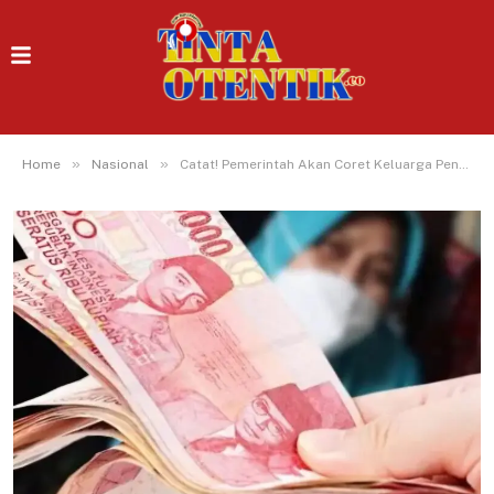
»
»
Home
Nasional
Catat! Pemerintah Akan Coret Keluarga Penerima Manfaat Bansos Bagi yang Mampu