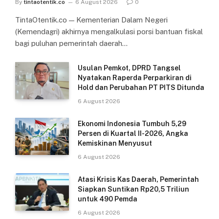
By
tintaotentik.co
6 August 2026
0
TintaOtentik.co — Kementerian Dalam Negeri
(Kemendagri) akhirnya mengalkulasi porsi bantuan fiskal
bagi puluhan pemerintah daerah…
Usulan Pemkot, DPRD Tangsel
Nyatakan Raperda Perparkiran di
Hold dan Perubahan PT PITS Ditunda
6 August 2026
Ekonomi Indonesia Tumbuh 5,29
Persen di Kuartal II-2026, Angka
Kemiskinan Menyusut
6 August 2026
Atasi Krisis Kas Daerah, Pemerintah
Siapkan Suntikan Rp20,5 Triliun
untuk 490 Pemda
6 August 2026