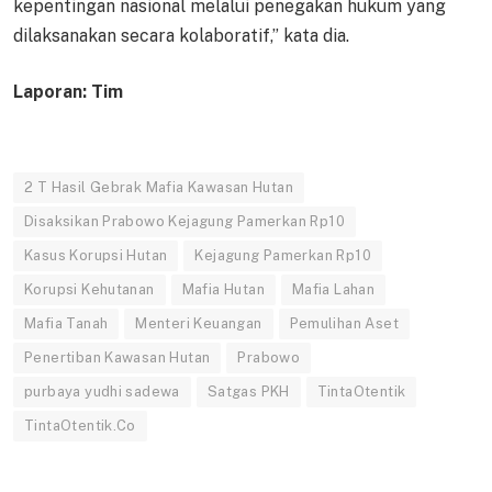
kepentingan nasional melalui penegakan hukum yang
dilaksanakan secara kolaboratif,” kata dia.
Laporan: Tim
2 T Hasil Gebrak Mafia Kawasan Hutan
Disaksikan Prabowo Kejagung Pamerkan Rp10
Kasus Korupsi Hutan
Kejagung Pamerkan Rp10
Korupsi Kehutanan
Mafia Hutan
Mafia Lahan
Mafia Tanah
Menteri Keuangan
Pemulihan Aset
Penertiban Kawasan Hutan
Prabowo
purbaya yudhi sadewa
Satgas PKH
TintaOtentik
TintaOtentik.Co