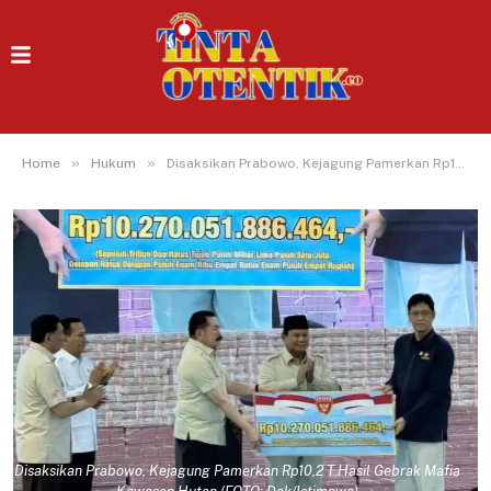
»
»
Home
Hukum
Disaksikan Prabowo, Kejagung Pamerkan Rp10,2 T Hasil Gebrak Mafia Kawasan Hutan
Disaksikan Prabowo, Kejagung Pamerkan Rp10,2 T Hasil Gebrak Mafia