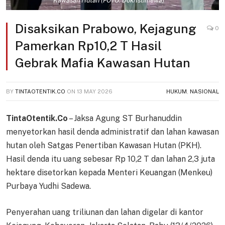
Kawasan Hutan (FOTO: Dok/Istimewa)
Disaksikan Prabowo, Kejagung
0
Pamerkan Rp10,2 T Hasil
Gebrak Mafia Kawasan Hutan
BY
TINTAOTENTIK.CO
ON
13 MAY 2026
HUKUM
,
NASIONAL
TintaOtentik.Co
– Jaksa Agung ST Burhanuddin
menyetorkan hasil denda administratif dan lahan kawasan
hutan oleh Satgas Penertiban Kawasan Hutan (PKH).
Hasil denda itu uang sebesar Rp 10,2 T dan lahan 2,3 juta
hektare disetorkan kepada Menteri Keuangan (Menkeu)
Purbaya Yudhi Sadewa.
Penyerahan uang triliunan dan lahan digelar di kantor