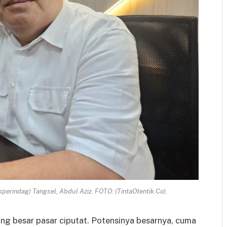
perindag) Tangsel, Abdul Aziz. FOTO: (TintaOtentik.Co).
ang besar pasar ciputat. Potensinya besarnya, cuma