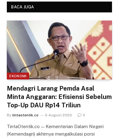
BACA JUGA
EKONOMI
Mendagri Larang Pemda Asal
Minta Anggaran: Efisiensi Sebelum
Top-Up DAU Rp14 Triliun
By
tintaotentik.co
6 August 2026
0
TintaOtentik.co — Kementerian Dalam Negeri
(Kemendagri) akhirnya mengalkulasi porsi