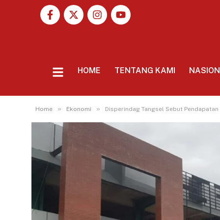
HOME
TENTANG KAMI
NASIO
»
»
Home
Ekonomi
Disperindag Tangsel Sebut Pendapatan Re