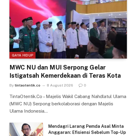
GAYA HIDUP
MWC NU dan MUI Serpong Gelar
Istigatsah Kemerdekaan di Teras Kota
By
tintaotentik.co
8 August 2026
0
TintaOtentik.Co – Majelis Wakil Cabang Nahdlatul Ulama
(MWC NU) Serpong berkolaborasi dengan Majelis
Ulama Indonesia…
Mendagri Larang Pemda Asal Minta
Anggaran: Efisiensi Sebelum Top-Up