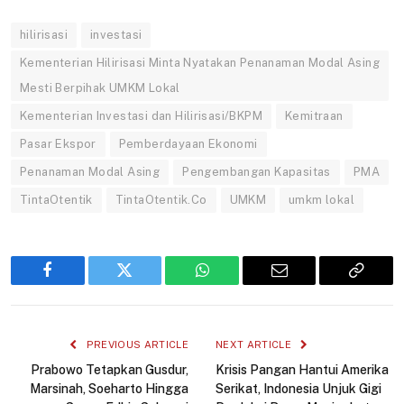
hilirisasi
investasi
Kementerian Hilirisasi Minta Nyatakan Penanaman Modal Asing
Mesti Berpihak UMKM Lokal
Kementerian Investasi dan Hilirisasi/BKPM
Kemitraan
Pasar Ekspor
Pemberdayaan Ekonomi
Penanaman Modal Asing
Pengembangan Kapasitas
PMA
TintaOtentik
TintaOtentik.Co
UMKM
umkm lokal
Facebook
Twitter
WhatsApp
Email
Copy
Link
PREVIOUS ARTICLE
NEXT ARTICLE
Prabowo Tetapkan Gusdur,
Krisis Pangan Hantui Amerika
Marsinah, Soeharto Hingga
Serikat, Indonesia Unjuk Gigi