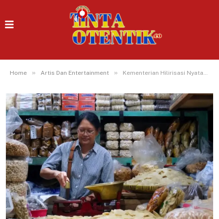
»
»
Home
Artis Dan Entertainment
Kementerian Hilirisasi Nyatakan Penanaman Modal Asing Mesti Berpihak UMKM Lokal