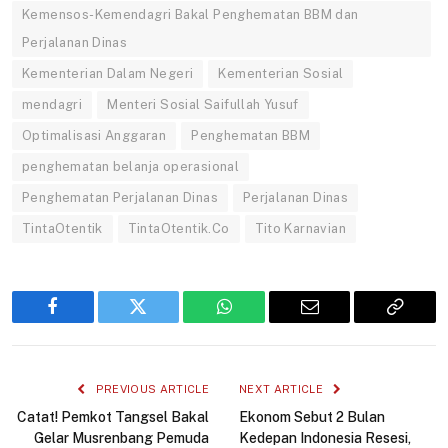
Kemensos-Kemendagri Bakal Penghematan BBM dan
Perjalanan Dinas
Kementerian Dalam Negeri
Kementerian Sosial
mendagri
Menteri Sosial Saifullah Yusuf
Optimalisasi Anggaran
Penghematan BBM
penghematan belanja operasional
Penghematan Perjalanan Dinas
Perjalanan Dinas
TintaOtentik
TintaOtentik.Co
Tito Karnavian
Facebook
Twitter
WhatsApp
Email
Copy
Link
PREVIOUS ARTICLE
NEXT ARTICLE
Catat! Pemkot Tangsel Bakal
Ekonom Sebut 2 Bulan
Gelar Musrenbang Pemuda
Kedepan Indonesia Resesi,