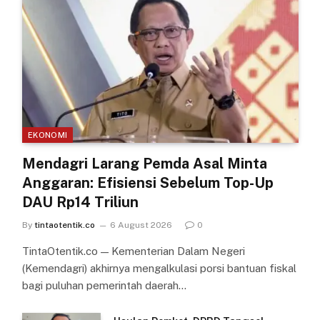
EKONOMI
Mendagri Larang Pemda Asal Minta
Anggaran: Efisiensi Sebelum Top-Up
DAU Rp14 Triliun
By
tintaotentik.co
6 August 2026
0
TintaOtentik.co — Kementerian Dalam Negeri
(Kemendagri) akhirnya mengalkulasi porsi bantuan fiskal
bagi puluhan pemerintah daerah…