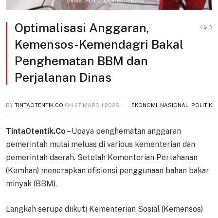
Dinas (FOTO: Dok/Istimewa)
Optimalisasi Anggaran,
0
Kemensos-Kemendagri Bakal
Penghematan BBM dan
Perjalanan Dinas
BY
TINTAOTENTIK.CO
ON
27 MARCH 2026
EKONOMI
,
NASIONAL
,
POLITIK
TintaOtentik.Co
– Upaya penghematan anggaran
pemerintah mulai meluas di various kementerian dan
pemerintah daerah. Setelah Kementerian Pertahanan
(Kemhan) menerapkan efisiensi penggunaan bahan bakar
minyak (BBM).
Langkah serupa diikuti Kementerian Sosial (Kemensos)