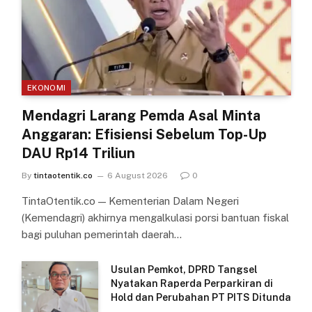
EKONOMI
Mendagri Larang Pemda Asal Minta
Anggaran: Efisiensi Sebelum Top-Up
DAU Rp14 Triliun
By
tintaotentik.co
6 August 2026
0
TintaOtentik.co — Kementerian Dalam Negeri
(Kemendagri) akhirnya mengalkulasi porsi bantuan fiskal
bagi puluhan pemerintah daerah…
Usulan Pemkot, DPRD Tangsel
Nyatakan Raperda Perparkiran di
Hold dan Perubahan PT PITS Ditunda