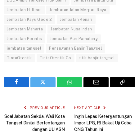
DSDAMBK Tangsel Titik Banjir
Jembatan Baitul Ula
Jembatan H. Rean
Jembatan Jalan Merpati Raya
Jembatan Kayu Gede 2
Jembatan Kenari
Jembatan Maharta
Jembatan Nusa Indah
Jembatan Perintis
Jembatan Puri Pamulang
jembatan tangsel
Penanganan Banjir Tangsel
TintaOtentik
TintaOtentik.Co
titik banjir tangsel
Facebook
Twitter
WhatsApp
Email
Copy
Link
PREVIOUS ARTICLE
NEXT ARTICLE
Soal Jabatan Sekda, Wali Kota
Ingin Lepas Ketergantungan
Tangsel Dinilai Bertentangan
Impor LPG, RI Bakal Uji Coba
dengan UU ASN
CNG Tahun Ini