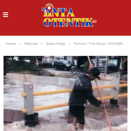
»
»
»
Home
Hiburan
Gaya Hidup
Perkecil Titik Banjir, DSDAMBK Tangsel Targetkan Pembangunan 9 Jembatan