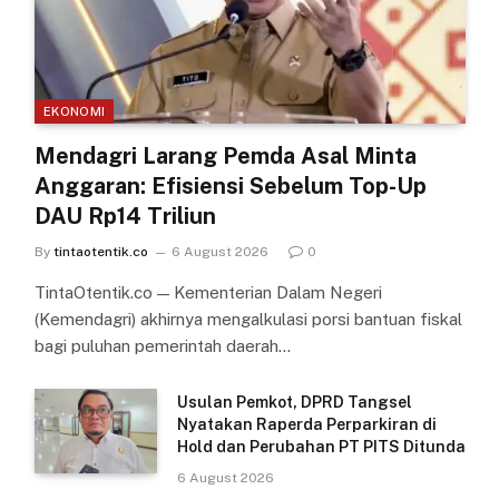
EKONOMI
Mendagri Larang Pemda Asal Minta
Anggaran: Efisiensi Sebelum Top-Up
DAU Rp14 Triliun
By
tintaotentik.co
6 August 2026
0
TintaOtentik.co — Kementerian Dalam Negeri
(Kemendagri) akhirnya mengalkulasi porsi bantuan fiskal
bagi puluhan pemerintah daerah…
Usulan Pemkot, DPRD Tangsel
Nyatakan Raperda Perparkiran di
Hold dan Perubahan PT PITS Ditunda
6 August 2026