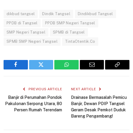
dikbud tangsel
Dindik Tangsel
Dindikbud Tangsel
PPDB di Tangsel
PPDB SMP Negeri Tangsel
SMP Negeri Tangsel
SPMB di Tangsel
SPMB SMP Negeri Tangsel
TintaOtentik.Co
Facebook
Twitter
WhatsApp
Email
Copy
Link
PREVIOUS ARTICLE
NEXT ARTICLE
Banjir di Perumahan Pondok
Drainase Bermasalah Pemicu
Pakulonan Serpong Utara, 80
Banjir, Dewan PDIP Tangsel
Persen Rumah Terendam
Geram Desak Pemkot Duduk
Bareng Pengembang!