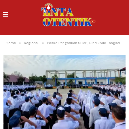
»
»
Home
Regional
Posko Pengaduan SPMB, Dindikbud Tangsel: Banyak Orang Tua Keliru Pahami Aturan Domisili