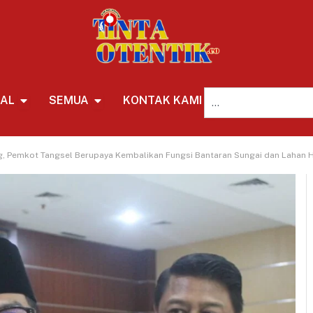
NAL
SEMUA
KONTAK KAMI
REDAKSI
g, Pemkot Tangsel Berupaya Kembalikan Fungsi Bantaran Sungai dan Lahan H