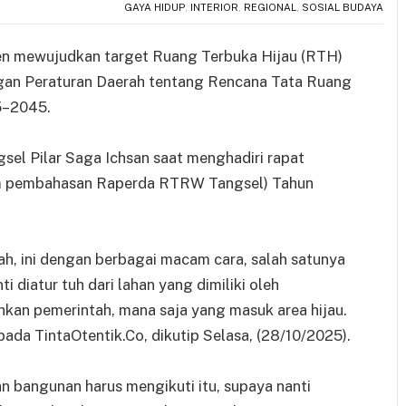
GAYA HIDUP
,
INTERIOR
,
REGIONAL
,
SOSIAL BUDAYA
en mewujudkan target Ruang Terbuka Hijau (RTH)
ngan Peraturan Daerah tentang Rencana Tata Ruang
5–2045.
sel Pilar Saga Ichsan saat menghadiri rapat
am pembahasan Raperda RTRW Tangsel) Tahun
h, ini dengan berbagai macam cara, salah satunya
ti diatur tuh dari lahan yang dimiliki oleh
an pemerintah, mana saja yang masuk area hijau.
epada TintaOtentik.Co, dikutip Selasa, (28/10/2025).
 bangunan harus mengikuti itu, supaya nanti