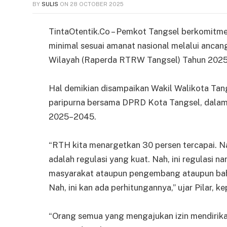
BY
SULIS
ON
28 OCTOBER 2025
TintaOtentik.Co – Pemkot Tangsel berkomitm
minimal sesuai amanat nasional melalui anca
Wilayah (Raperda RTRW Tangsel) Tahun 202
Hal demikian disampaikan Wakil Walikota Tang
paripurna bersama DPRD Kota Tangsel, dal
2025–2045.
“RTH kita menargetkan 30 persen tercapai. Na
adalah regulasi yang kuat. Nah, ini regulasi nan
masyarakat ataupun pengembang ataupun bahk
Nah, ini kan ada perhitungannya,” ujar Pilar, k
“Orang semua yang mengajukan izin mendirikan