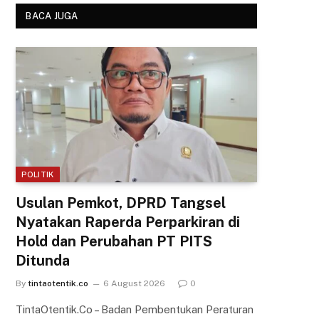
BACA JUGA
POLITIK
Usulan Pemkot, DPRD Tangsel
Nyatakan Raperda Perparkiran di
Hold dan Perubahan PT PITS
Ditunda
By
tintaotentik.co
6 August 2026
0
TintaOtentik.Co – Badan Pembentukan Peraturan