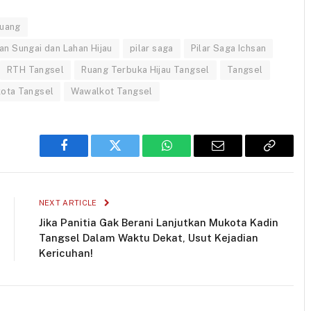
Ruang
n Sungai dan Lahan Hijau
pilar saga
Pilar Saga Ichsan
RTH Tangsel
Ruang Terbuka Hijau Tangsel
Tangsel
kota Tangsel
Wawalkot Tangsel
Facebook
Twitter
WhatsApp
Email
Copy
Link
NEXT ARTICLE
Jika Panitia Gak Berani Lanjutkan Mukota Kadin
Tangsel Dalam Waktu Dekat, Usut Kejadian
Kericuhan!