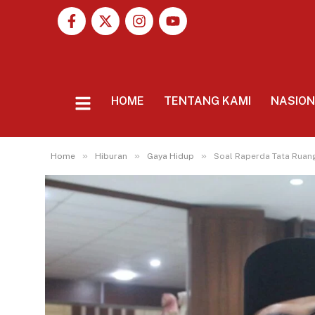
HOME
TENTANG KAMI
NASIO
»
»
»
Home
Hiburan
Gaya Hidup
Soal Raperda Tata Ruan