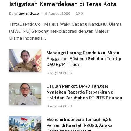
Istigatsah Kemerdekaan di Teras Kota
By
tintaotentik.co
8 August 2026
0
TintaOtentik.Co – Majelis Wakil Cabang Nahdlatul Ulama
(MWC NU) Serpong berkolaborasi dengan Majelis
Ulama Indonesia…
Mendagri Larang Pemda Asal Minta
Anggaran: Efisiensi Sebelum Top-Up
DAU Rp14 Triliun
6 August 2026
Usulan Pemkot, DPRD Tangsel
Nyatakan Raperda Perparkiran di
Hold dan Perubahan PT PITS Ditunda
6 August 2026
Ekonomi Indonesia Tumbuh 5,29
Persen di Kuartal II-2026, Angka