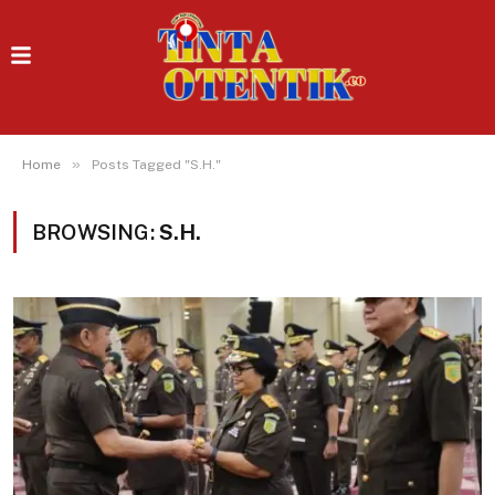
»
Home
Posts Tagged "S.H."
BROWSING:
S.H.