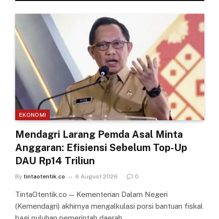
EKONOMI
Mendagri Larang Pemda Asal Minta
Anggaran: Efisiensi Sebelum Top-Up
DAU Rp14 Triliun
By
tintaotentik.co
6 August 2026
0
TintaOtentik.co — Kementerian Dalam Negeri
(Kemendagri) akhirnya mengalkulasi porsi bantuan fiskal
bagi puluhan pemerintah daerah…