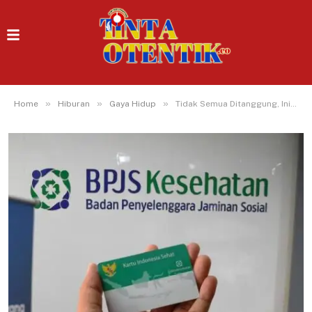
»
»
»
Home
Hiburan
Gaya Hidup
Tidak Semua Ditanggung, Ini Daftar Operasi yang Dikecualikan dari Layanan BPJS Kesehatan