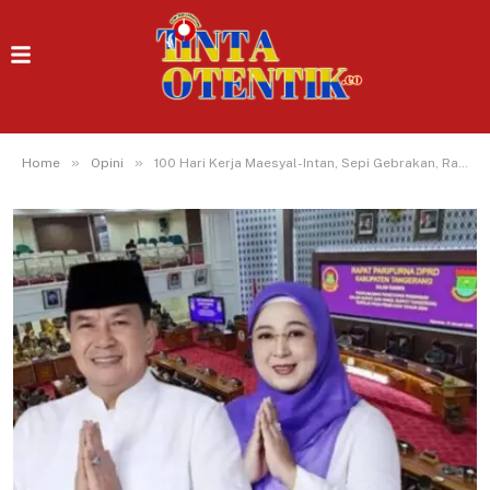
»
»
Home
Opini
100 Hari Kerja Maesyal-Intan, Sepi Gebrakan, Ramai Pencitraan