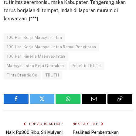
rutinitas seremonial, maka Kabupaten Tangerang akan
terus berjalan di tempat, indah di laporan muram di
kenyataan. [***]
100 Hari Kerja Maesyal-Intan
100 Hari Kerja Maesyal-Intan Ramai Pencitraan
100 Hari Kinerja Maesyal-Intan
Maesyal-Intan Sepi Gebrakan
Peneliti TRUTH
TintaOtentik.Co
TRUTH
Facebook
Twitter
WhatsApp
Email
Copy
Link
PREVIOUS ARTICLE
NEXT ARTICLE
Naik Rp300 Ribu, Sri Mulyani:
Fasilitasi Pembentukan