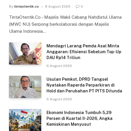
By
tintaotentik.co
8 August 2026
0
TintaOtentik.Co – Majelis Wakil Cabang Nahdlatul Ulama
(MWC NU) Serpong berkolaborasi dengan Majelis
Ulama Indonesia…
Mendagri Larang Pemda Asal Minta
Anggaran: Efisiensi Sebelum Top-Up
DAU Rp14 Triliun
6 August 2026
Usulan Pemkot, DPRD Tangsel
Nyatakan Raperda Perparkiran di
Hold dan Perubahan PT PITS Ditunda
6 August 2026
Ekonomi Indonesia Tumbuh 5,29
Persen di Kuartal II-2026, Angka
Kemiskinan Menyusut