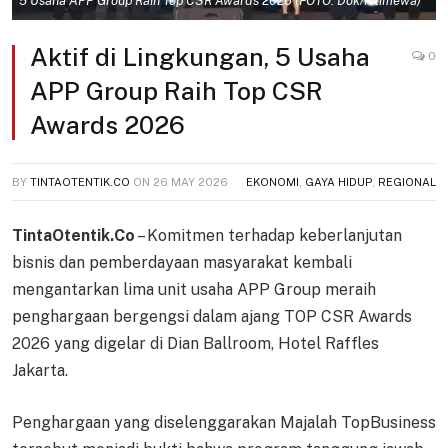
5 Usaha APP Group Raih Top CSR Awards 2026 (FOTO: Dok/Istimewa)
Aktif di Lingkungan, 5 Usaha
0
APP Group Raih Top CSR
Awards 2026
BY
TINTAOTENTIK.CO
ON
26 MAY 2026
EKONOMI
,
GAYA HIDUP
,
REGIONAL
TintaOtentik.Co
– Komitmen terhadap keberlanjutan
bisnis dan pemberdayaan masyarakat kembali
mengantarkan lima unit usaha APP Group meraih
penghargaan bergengsi dalam ajang TOP CSR Awards
2026 yang digelar di Dian Ballroom, Hotel Raffles
Jakarta.
Penghargaan yang diselenggarakan Majalah TopBusiness