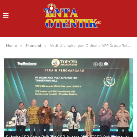
»
»
Home
Ekonomi
Aktif di Lingkungan, 5 Usaha APP Group Raih Top CSR Awards 2026