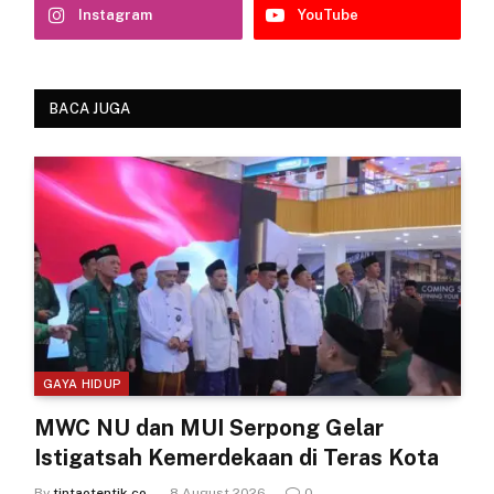
Instagram
YouTube
BACA JUGA
GAYA HIDUP
MWC NU dan MUI Serpong Gelar
Istigatsah Kemerdekaan di Teras Kota
By
tintaotentik.co
8 August 2026
0