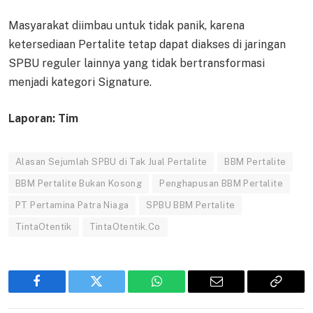
Masyarakat diimbau untuk tidak panik, karena
ketersediaan Pertalite tetap dapat diakses di jaringan
SPBU reguler lainnya yang tidak bertransformasi
menjadi kategori Signature.
Laporan: Tim
Alasan Sejumlah SPBU di Tak Jual Pertalite
BBM Pertalite
BBM Pertalite Bukan Kosong
Penghapusan BBM Pertalite
PT Pertamina Patra Niaga
SPBU BBM Pertalite
TintaOtentik
TintaOtentik.Co
Facebook
Twitter
WhatsApp
Email
Copy