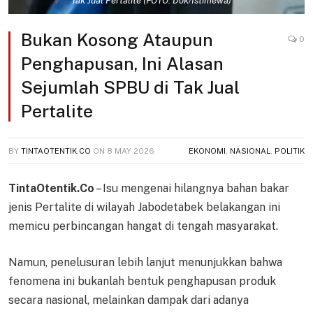
Tak Jual Pertalite (FOTO: Dok/Istimewa)
Bukan Kosong Ataupun
0
Penghapusan, Ini Alasan
Sejumlah SPBU di Tak Jual
Pertalite
BY
TINTAOTENTIK.CO
ON
8 MAY 2026
EKONOMI
,
NASIONAL
,
POLITIK
TintaOtentik.Co
– Isu mengenai hilangnya bahan bakar
jenis Pertalite di wilayah Jabodetabek belakangan ini
memicu perbincangan hangat di tengah masyarakat.
Namun, penelusuran lebih lanjut menunjukkan bahwa
fenomena ini bukanlah bentuk penghapusan produk
secara nasional, melainkan dampak dari adanya