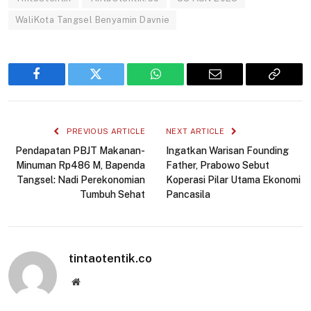
WaliKota Tangsel Benyamin Davnie
Facebook
Twitter
WhatsApp
Email
Copy
Link
PREVIOUS ARTICLE
NEXT ARTICLE
Pendapatan PBJT Makanan-
Ingatkan Warisan Founding
Minuman Rp486 M, Bapenda
Father, Prabowo Sebut
Tangsel: Nadi Perekonomian
Koperasi Pilar Utama Ekonomi
Tumbuh Sehat
Pancasila
tintaotentik.co
Website