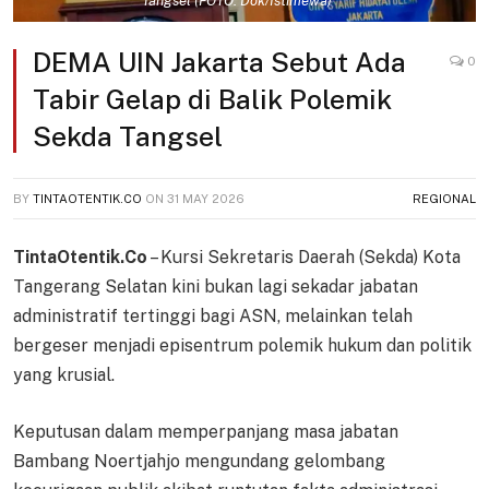
Tangsel (FOTO: Dok/Istimewa)
DEMA UIN Jakarta Sebut Ada
0
Tabir Gelap di Balik Polemik
Sekda Tangsel
BY
TINTAOTENTIK.CO
ON
31 MAY 2026
REGIONAL
TintaOtentik.Co
– Kursi Sekretaris Daerah (Sekda) Kota
Tangerang Selatan kini bukan lagi sekadar jabatan
administratif tertinggi bagi ASN, melainkan telah
bergeser menjadi episentrum polemik hukum dan politik
yang krusial.
Keputusan dalam memperpanjang masa jabatan
Bambang Noertjahjo mengundang gelombang