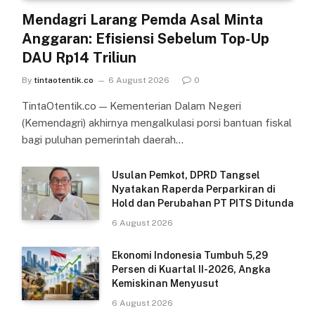
Mendagri Larang Pemda Asal Minta
Anggaran: Efisiensi Sebelum Top-Up
DAU Rp14 Triliun
By
tintaotentik.co
6 August 2026
0
TintaOtentik.co — Kementerian Dalam Negeri
(Kemendagri) akhirnya mengalkulasi porsi bantuan fiskal
bagi puluhan pemerintah daerah…
Usulan Pemkot, DPRD Tangsel
Nyatakan Raperda Perparkiran di
Hold dan Perubahan PT PITS Ditunda
6 August 2026
Ekonomi Indonesia Tumbuh 5,29
Persen di Kuartal II-2026, Angka
Kemiskinan Menyusut
6 August 2026