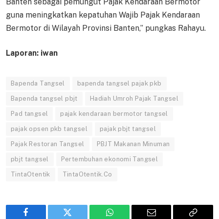
Banten sebagai pemungut Pajak Kendaraan Bermotor
guna meningkatkan kepatuhan Wajib Pajak Kendaraan
Bermotor di Wilayah Provinsi Banten,” pungkas Rahayu.
Laporan: iwan
Bapenda Tangsel
bapenda tangsel pajak pkb
Bapenda tangsel pbjt
Hadiah Umroh Pajak Tangsel
Pad tangsel
pajak kendaraan bermotor tangsel
pajak opsen pkb tangsel
pajak pbjt tangsel
Pajak Restoran Tangsel
PBJT Makanan Minuman
pbjt tangsel
Pertembuhan ekonomi Tangsel
TintaOtentik
TintaOtentik.Co