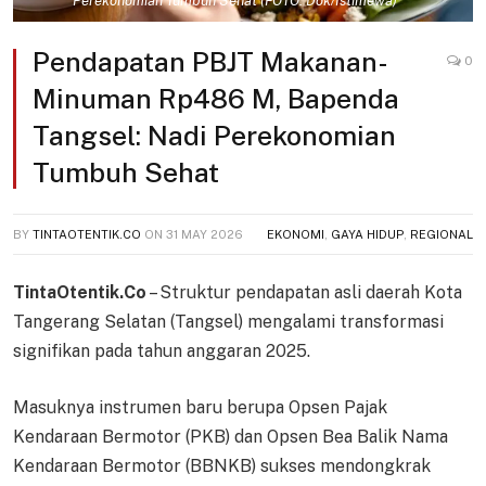
Perekonomian Tumbuh Sehat (FOTO: Dok/Istimewa)
Pendapatan PBJT Makanan-
0
Minuman Rp486 M, Bapenda
Tangsel: Nadi Perekonomian
Tumbuh Sehat
BY
TINTAOTENTIK.CO
ON
31 MAY 2026
EKONOMI
,
GAYA HIDUP
,
REGIONAL
TintaOtentik.Co
– Struktur pendapatan asli daerah Kota
Tangerang Selatan (Tangsel) mengalami transformasi
signifikan pada tahun anggaran 2025.
Masuknya instrumen baru berupa Opsen Pajak
Kendaraan Bermotor (PKB) dan Opsen Bea Balik Nama
Kendaraan Bermotor (BBNKB) sukses mendongkrak