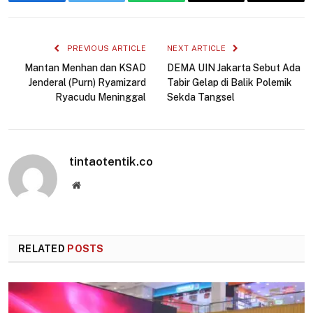
Facebook
Twitter
WhatsApp
Email
Copy
Link
PREVIOUS ARTICLE
NEXT ARTICLE
Mantan Menhan dan KSAD
DEMA UIN Jakarta Sebut Ada
Jenderal (Purn) Ryamizard
Tabir Gelap di Balik Polemik
Ryacudu Meninggal
Sekda Tangsel
tintaotentik.co
Website
RELATED
POSTS