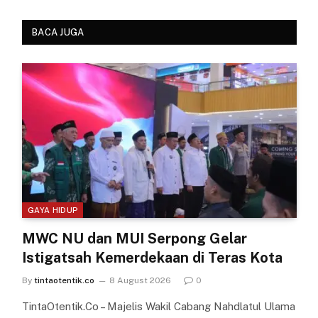
BACA JUGA
GAYA HIDUP
MWC NU dan MUI Serpong Gelar
Istigatsah Kemerdekaan di Teras Kota
By
tintaotentik.co
8 August 2026
0
TintaOtentik.Co – Majelis Wakil Cabang Nahdlatul Ulama