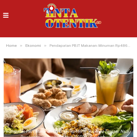
»
»
Home
Ekonomi
Pendapatan PBJT Makanan-Minuman Rp486 M, Bapenda Tangsel: Nadi Perekonomian Tumbuh Sehat
Pendapatan PBJT Makanan-Minuman Rp486 M, Bapenda Tangsel: Nadi