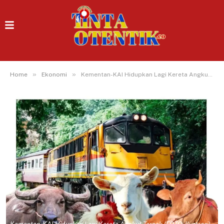
»
»
Home
Ekonomi
Kementan-KAI Hidupkan Lagi Kereta Angkut Ternak, Lebih Modern dan Ramah Hewan