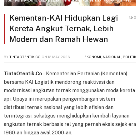
Kementan-KAI Hidupkan Lagi Kereta Angkut Ternak (FOTO: Ilustrasi)
Kementan-KAI Hidupkan Lagi
0
Kereta Angkut Ternak, Lebih
Modern dan Ramah Hewan
BY
TINTAOTENTIK.CO
ON
12 MAY 2026
EKONOMI
,
NASIONAL
,
POLITIK
TintaOtentik.Co
– Kementerian Pertanian (Kementan)
bersama KAI Logistik mendorong reaktivasi dan
modernisasi angkutan ternak menggunakan moda kereta
api. Upaya ini merupakan pengembangan sistem
distribusi ternak nasional yang lebih efisien dan
terintegrasi, sekaligus menghidupkan kembali layanan
angkutan ternak berbasis rel yang pernah eksis sejak era
1960-an hingga awal 2000-an.