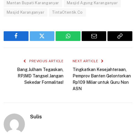
Mantan Bupati Karanganyar
Masjid Agung Karanganyar
Masjid Karanganyar
TintaOtentik.Co
Facebook
Twitter
WhatsApp
Email
Copy
Link
PREVIOUS ARTICLE
NEXT ARTICLE
Bang Julham Tegaskan,
Tingkatkan Kesejahteraan,
RPJMD Tangsel Jangan
Pemprov Banten Gelontorkan
Sekedar Formalitas!
Rp109 Miliar untuk Guru Non
ASN
Sulis