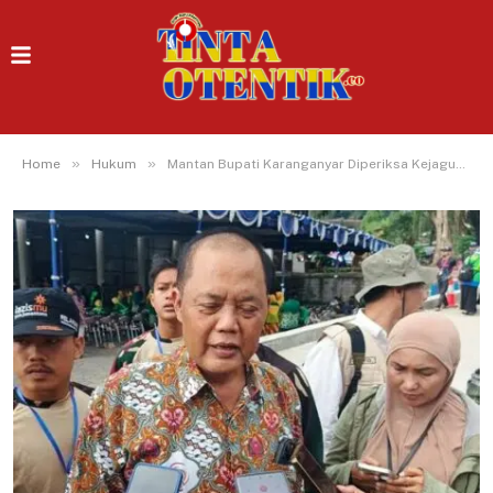
»
»
Home
Hukum
Mantan Bupati Karanganyar Diperiksa Kejagung: Dugaan Korupsi Masjid Agung Madaniyah