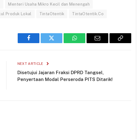
M
Menteri Usaha Mikro Kecil dan Menengah
kul Produk Lokal
TintaOtentik
TintaOtentik.Co
Facebook
Twitter
WhatsApp
Email
Copy
Link
NEXT ARTICLE
Disetujui Jajaran Fraksi DPRD Tangsel,
Penyertaan Modal Perseroda PITS Ditarik!