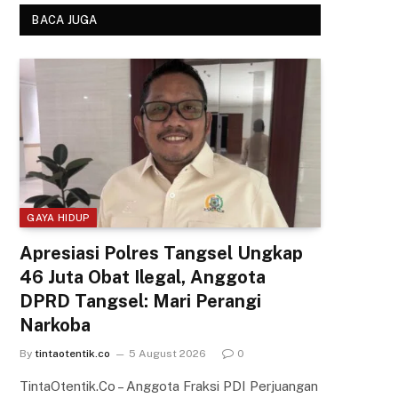
BACA JUGA
GAYA HIDUP
Apresiasi Polres Tangsel Ungkap
46 Juta Obat Ilegal, Anggota
DPRD Tangsel: Mari Perangi
Narkoba
By
tintaotentik.co
5 August 2026
0
TintaOtentik.Co – Anggota Fraksi PDI Perjuangan