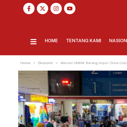
HOME
TENTANG KAMI
NASIO
»
»
Home
Ekonomi
Menteri UMKM: Barang Impor China Coba-