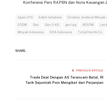
Konferensi Pers RAPBN dan Nota Keuangan 20
Agen LPG
bahlil lahadalia
Direktur Jenderal Minyak
ESDM
Gas
Gas 3 KG
gas lpg
KESDM
Laod
Minyak Indonesia
SDA Indonesia
TintaOtentik.Co
SHARE.
PREVIOUS ARTICLE
Trade Deal Dengan AS Terancam Batal, RI
Tarik Sejumlah Poin Mengikat dari Perjanjian