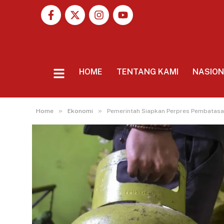
HOME
TENTANG KAMI
NASIO
»
»
Home
Ekonomi
Pemerintah Siapkan Perpres Pembatas