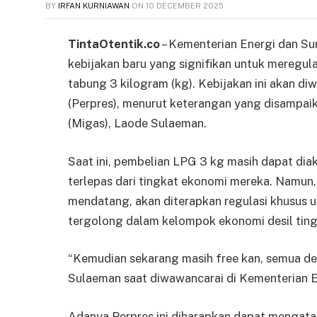
BY
IRFAN KURNIAWAN
ON
10 DECEMBER 2025
TintaOtentik.co
– Kementerian Energi dan S
kebijakan baru yang signifikan untuk meregul
tabung 3 kilogram (kg). Kebijakan ini akan d
(Perpres), menurut keterangan yang disampaik
(Migas), Laode Sulaeman.
Saat ini, pembelian LPG 3 kg masih dapat dia
terlepas dari tingkat ekonomi mereka. Namun, 
mendatang, akan diterapkan regulasi khusus 
tergolong dalam kelompok ekonomi desil ting
“Kemudian sekarang masih free kan, semua des
Sulaeman saat diwawancarai di Kementerian ES
Adanya Perpres ini diharapkan dapat mengata