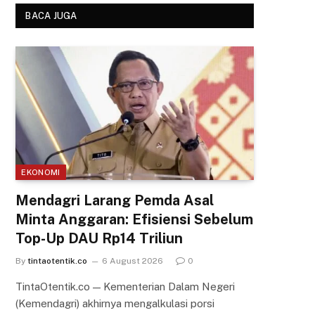
BACA JUGA
EKONOMI
Mendagri Larang Pemda Asal
Minta Anggaran: Efisiensi Sebelum
Top-Up DAU Rp14 Triliun
By
tintaotentik.co
6 August 2026
0
TintaOtentik.co — Kementerian Dalam Negeri
(Kemendagri) akhirnya mengalkulasi porsi