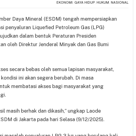
EKONOMI
,
GAYA HIDUP
,
HUKUM
,
NASIONAL
umber Daya Mineral (ESDM) tengah mempersiapkan
asi penyaluran Liquefied Petroleum Gas (LPG)
iwujudkan dalam bentuk Peraturan Presiden
an oleh Direktur Jenderal Minyak dan Gas Bumi
kses secara bebas oleh semua lapisan masyarakat,
kondisi ini akan segera berubah. Di masa
untuk membatasi akses bagi masyarakat yang
gi.
il masih berhak dan dikasih,” ungkap Laode
DM di Jakarta pada hari Selasa (9/12/2025).
si masalah penyaluran LPG 3 kg yang berulang kali