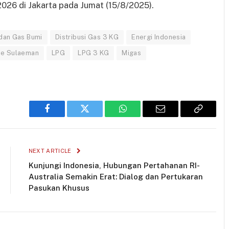
26 di Jakarta pada Jumat (15/8/2025).
 dan Gas Bumi
Distribusi Gas 3 KG
Energi Indonesia
e Sulaeman
LPG
LPG 3 KG
Migas
Facebook
Twitter
WhatsApp
Email
Copy
Link
NEXT ARTICLE
Kunjungi Indonesia, Hubungan Pertahanan RI-
Australia Semakin Erat: Dialog dan Pertukaran
Pasukan Khusus