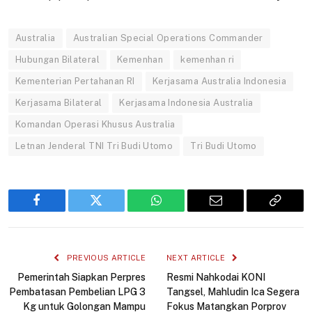
Australia
Australian Special Operations Commander
Hubungan Bilateral
Kemenhan
kemenhan ri
Kementerian Pertahanan RI
Kerjasama Australia Indonesia
Kerjasama Bilateral
Kerjasama Indonesia Australia
Komandan Operasi Khusus Australia
Letnan Jenderal TNI Tri Budi Utomo
Tri Budi Utomo
Facebook
Twitter
WhatsApp
Email
Copy
Link
PREVIOUS ARTICLE
NEXT ARTICLE
Pemerintah Siapkan Perpres
Resmi Nahkodai KONI
Pembatasan Pembelian LPG 3
Tangsel, Mahludin Ica Segera
Kg untuk Golongan Mampu
Fokus Matangkan Porprov