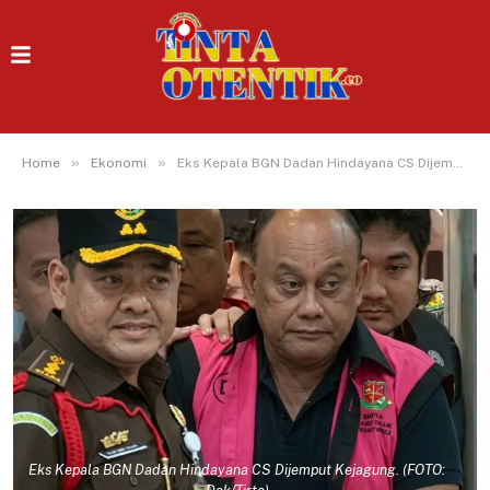
»
»
Home
Ekonomi
Eks Kepala BGN Dadan Hindayana CS Dijemput Kejagung, Dugaan Jual Beli SPPG
Eks Kepala BGN Dadan Hindayana CS Dijemput Kejagung. (FOTO: