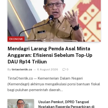
EKONOMI
Mendagri Larang Pemda Asal Minta
Anggaran: Efisiensi Sebelum Top-Up
DAU Rp14 Triliun
By
tintaotentik.co
6 August 2026
0
TintaOtentik.co — Kementerian Dalam Negeri
(Kemendagri) akhirnya mengalkulasi porsi bantuan fiskal
bagi puluhan pemerintah daerah…
Usulan Pemkot, DPRD Tangsel
Nyatakan Raperda Perparkiran di