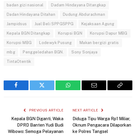
badan gizi nasional
Dadam Hindayana Ditangkap
Dadan Hindayana Ditahan
Dudung Abdurachman
Jampidsus
Jual Beli SPPGSPPG
Kejaksaan Agung
Kepala BGN Ditangkap
Korupsi BGN
Korupsi Dapur MBG
Korupsi MBG
Lodewyk Pusung
Makan bergizi gratis
mbg
Penggeledahan BGN.
Sony Sonjaya
TintaOtentik
Facebook
Twitter
WhatsApp
Email
Copy
Link
PREVIOUS ARTICLE
NEXT ARTICLE
Kepala BGN Diganti, Waka
Diduga Tipu Warga Rp1 Miliar,
DPRD Banten Yudi Budi
Oknum Pengacara Dilaporkan
Wibowo: Semoga Pelayanan
ke Polres Tangsel