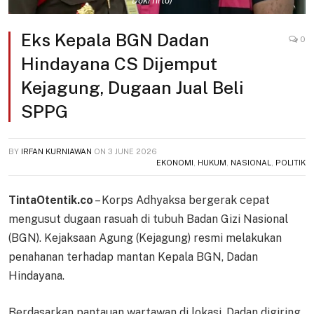
Dok/Tirto)
Eks Kepala BGN Dadan
0
Hindayana CS Dijemput
Kejagung, Dugaan Jual Beli
SPPG
BY
IRFAN KURNIAWAN
ON
3 JUNE 2026
EKONOMI
,
HUKUM
,
NASIONAL
,
POLITIK
TintaOtentik.co
– Korps Adhyaksa bergerak cepat
mengusut dugaan rasuah di tubuh Badan Gizi Nasional
(BGN). Kejaksaan Agung (Kejagung) resmi melakukan
penahanan terhadap mantan Kepala BGN, Dadan
Hindayana.
Berdasarkan pantauan wartawan di lokasi, Dadan digiring