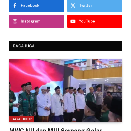
Facebook
Twitter
Instagram
YouTube
BACA JUGA
GAYA HIDUP
MWC NU dan MUI Serpong Gelar