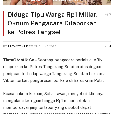
Tangsel (FOTO: Dok/Tintaotentik.co)
Diduga Tipu Warga Rp1 Miliar,
0
Oknum Pengacara Dilaporkan
ke Polres Tangsel
BY
TINTAOTENTIK.CO
ON
3 JUNE 2026
HUKUM
TintaOtentik.Co
– Seorang pengacara berinisial ARN
dilaporkan ke Polres Tangerang Selatan atas dugaan
penipuan terhadap warga Tangerang Selatan bernama
Viktor terkait pengurusan perkara di Bareskrim Polri.
Kuasa hukum korban, Suhartawan, menyebut kliennya
mengalami kerugian hingga Rp1 miliar setelah
mempercayai janji terlapor yang disebut dapat