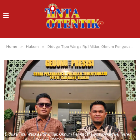
»
»
Home
Hukum
Diduga Tipu Warga Rp1 Miliar, Oknum Pengacara Dilaporkan ke Polres Tangsel
Diduga Tipu Warga Rp1 Miliar, Oknum Pengacara Dilaporkan ke Polres