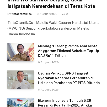
Istigatsah Kemerdekaan di Teras Kota
By
tintaotentik.co
8 August 2026
0
TintaOtentik.Co – Majelis Wakil Cabang Nahdlatul Ulama
(MWC NU) Serpong berkolaborasi dengan Majelis
Ulama Indonesia…
Mendagri Larang Pemda Asal Minta
Anggaran: Efisiensi Sebelum Top-Up
DAU Rp14 Triliun
6 August 2026
Usulan Pemkot, DPRD Tangsel
Nyatakan Raperda Perparkiran di
Hold dan Perubahan PT PITS Ditunda
6 August 2026
Ekonomi Indonesia Tumbuh 5,29
Persen di Kuartal II-2026, Angka