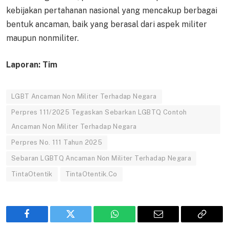
kebijakan pertahanan nasional yang mencakup berbagai
bentuk ancaman, baik yang berasal dari aspek militer
maupun nonmiliter.
Laporan: Tim
LGBT Ancaman Non Militer Terhadap Negara
Perpres 111/2025 Tegaskan Sebarkan LGBTQ Contoh
Ancaman Non Militer Terhadap Negara
Perpres No. 111 Tahun 2025
Sebaran LGBTQ Ancaman Non Militer Terhadap Negara
TintaOtentik
TintaOtentik.Co
Facebook
Twitter
WhatsApp
Email
Copy