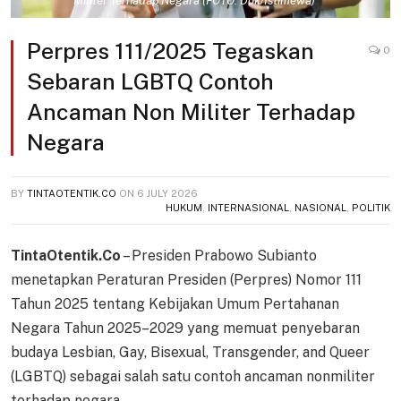
Militer Terhadap Negara (FOTO: Dok/Istimewa)
Perpres 111/2025 Tegaskan
0
Sebaran LGBTQ Contoh
Ancaman Non Militer Terhadap
Negara
BY
TINTAOTENTIK.CO
ON
6 JULY 2026
HUKUM
,
INTERNASIONAL
,
NASIONAL
,
POLITIK
TintaOtentik.Co
– Presiden Prabowo Subianto
menetapkan Peraturan Presiden (Perpres) Nomor 111
Tahun 2025 tentang Kebijakan Umum Pertahanan
Negara Tahun 2025–2029 yang memuat penyebaran
budaya Lesbian, Gay, Bisexual, Transgender, and Queer
(LGBTQ) sebagai salah satu contoh ancaman nonmiliter
terhadap negara.