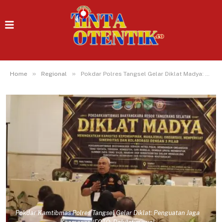
»
»
Home
Regional
Pokdar Polres Tangsel Gelar Diklat Madya: Penguatan Jaga Keamanan
Pokdar Kamtibmas Polres Tangsel Gelar Diklat: Penguatan Jaga