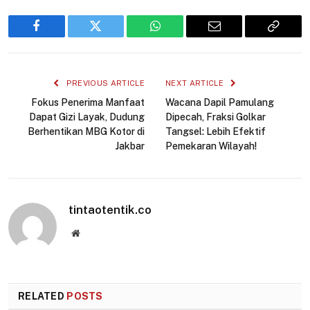
Facebook
Twitter
WhatsApp
Email
Copy
Link
PREVIOUS ARTICLE
NEXT ARTICLE
Fokus Penerima Manfaat
Wacana Dapil Pamulang
Dapat Gizi Layak, Dudung
Dipecah, Fraksi Golkar
Berhentikan MBG Kotor di
Tangsel: Lebih Efektif
Jakbar
Pemekaran Wilayah!
tintaotentik.co
Website
RELATED
POSTS