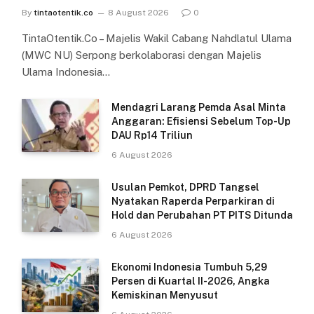
By
tintaotentik.co
8 August 2026
0
TintaOtentik.Co – Majelis Wakil Cabang Nahdlatul Ulama
(MWC NU) Serpong berkolaborasi dengan Majelis
Ulama Indonesia…
Mendagri Larang Pemda Asal Minta
Anggaran: Efisiensi Sebelum Top-Up
DAU Rp14 Triliun
6 August 2026
Usulan Pemkot, DPRD Tangsel
Nyatakan Raperda Perparkiran di
Hold dan Perubahan PT PITS Ditunda
6 August 2026
Ekonomi Indonesia Tumbuh 5,29
Persen di Kuartal II-2026, Angka
Kemiskinan Menyusut