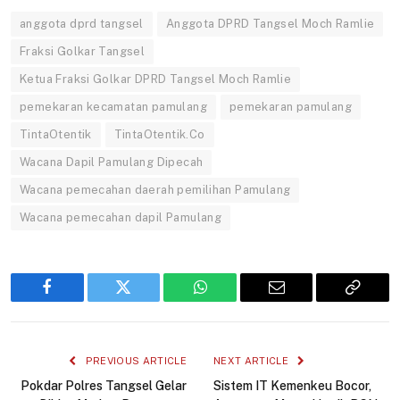
anggota dprd tangsel
Anggota DPRD Tangsel Moch Ramlie
Fraksi Golkar Tangsel
Ketua Fraksi Golkar DPRD Tangsel Moch Ramlie
pemekaran kecamatan pamulang
pemekaran pamulang
TintaOtentik
TintaOtentik.Co
Wacana Dapil Pamulang Dipecah
Wacana pemecahan daerah pemilihan Pamulang
Wacana pemecahan dapil Pamulang
Facebook
Twitter
WhatsApp
Email
Copy
Link
PREVIOUS ARTICLE
NEXT ARTICLE
Pokdar Polres Tangsel Gelar
Sistem IT Kemenkeu Bocor,