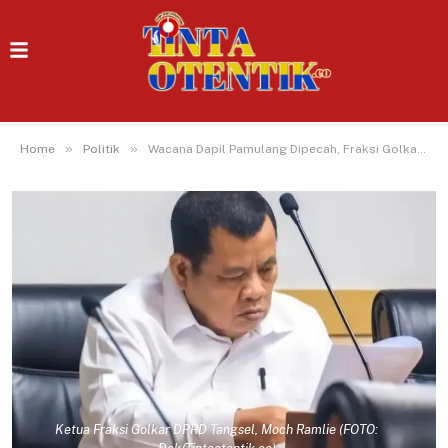
»
»
Home
Politik
Wacana Dapil Pamulang Dipecah, Fraksi Golkar Tangsel: Lebih Efektif Pemekaran Wilayah!
Ketua Fraksi Golkar DPRD Tangsel, Moch Ramlie (FOTO: