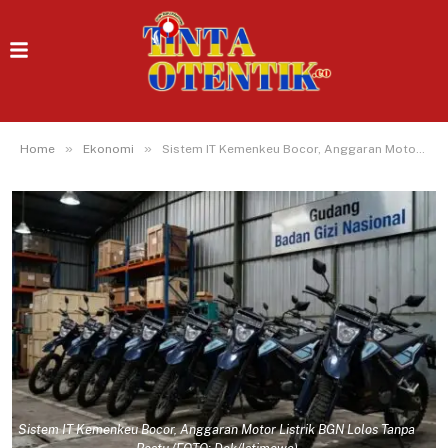
»
»
Home
Ekonomi
Sistem IT Kemenkeu Bocor, Anggaran Motor Listrik BGN Lolos Tanpa Restu
Sistem IT Kemenkeu Bocor, Anggaran Motor Listrik BGN Lolos Tanpa