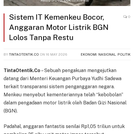
Restu (FOTO: Dok/Istimewa)
Sistem IT Kemenkeu Bocor,
0
Anggaran Motor Listrik BGN
Lolos Tanpa Restu
BY
TINTAOTENTIK.CO
ON
16 MAY 2026
EKONOMI
,
NASIONAL
,
POLITIK
TintaOtentik.Co
– Sebuah pengakuan mengejutkan
datang dari Menteri Keuangan Purbaya Yudhi Sadewa
terkait transparansi sistem penganggaran negara.
Menkeu menyebut kementeriannya telah “kebobolan”
dalam pengadaan motor listrik oleh Badan Gizi Nasional
(BGN).
Padahal, anggaran fantastis senilai Rp1,05 triliun untuk