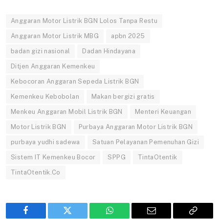
Anggaran Motor Listrik BGN Lolos Tanpa Restu
Anggaran Motor Listrik MBG
apbn 2025
badan gizi nasional
Dadan Hindayana
Ditjen Anggaran Kemenkeu
Kebocoran Anggaran Sepeda Listrik BGN
Kemenkeu Kebobolan
Makan bergizi gratis
Menkeu Anggaran Mobil Listrik BGN
Menteri Keuangan
Motor Listrik BGN
Purbaya Anggaran Motor Listrik BGN
purbaya yudhi sadewa
Satuan Pelayanan Pemenuhan Gizi
Sistem IT Kemenkeu Bocor
SPPG
TintaOtentik
TintaOtentik.Co
Facebook
Twitter
WhatsApp
Email
Copy