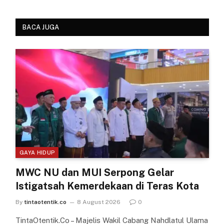
BACA JUGA
GAYA HIDUP
MWC NU dan MUI Serpong Gelar
Istigatsah Kemerdekaan di Teras Kota
By
tintaotentik.co
8 August 2026
0
TintaOtentik.Co – Majelis Wakil Cabang Nahdlatul Ulama