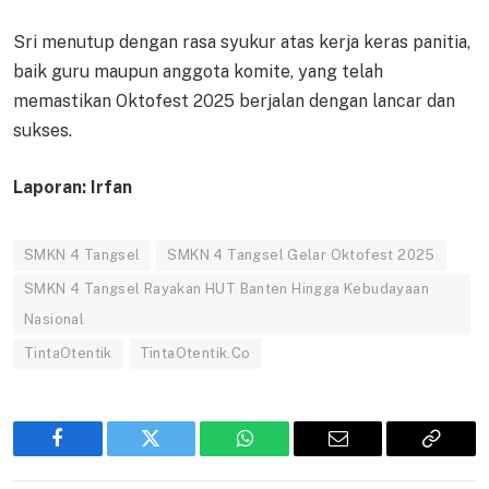
Sri menutup dengan rasa syukur atas kerja keras panitia,
baik guru maupun anggota komite, yang telah
memastikan Oktofest 2025 berjalan dengan lancar dan
sukses.
Laporan: Irfan
SMKN 4 Tangsel
SMKN 4 Tangsel Gelar Oktofest 2025
SMKN 4 Tangsel Rayakan HUT Banten Hingga Kebudayaan
Nasional
TintaOtentik
TintaOtentik.Co
Facebook
Twitter
WhatsApp
Email
Copy