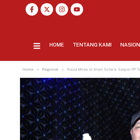
HOME
TENTANG KAMI
NASIO
»
»
Home
Regional
Razia Miras di Alam Sutera, Satpol PP T