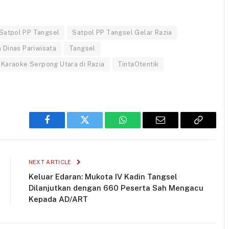
Satpol PP Tangsel
Satpol PP Tangsel Gelar Razia
 Dinas Pariwisata
Tangsel
Karaoke Serpong Utara di Razia
TintaOtentik
Facebook
Twitter
WhatsApp
Email
Copy
Link
NEXT ARTICLE
Keluar Edaran: Mukota IV Kadin Tangsel
Dilanjutkan dengan 660 Peserta Sah Mengacu
Kepada AD/ART