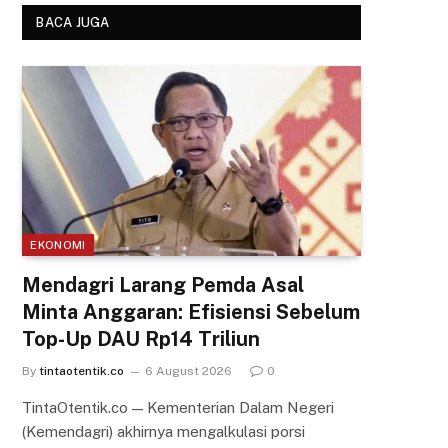
BACA JUGA
EKONOMI
Mendagri Larang Pemda Asal
Minta Anggaran: Efisiensi Sebelum
Top-Up DAU Rp14 Triliun
By
tintaotentik.co
6 August 2026
0
TintaOtentik.co — Kementerian Dalam Negeri
(Kemendagri) akhirnya mengalkulasi porsi