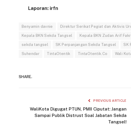
Laporan: irfn
Benyamin davnie
Direktur Serikat Pegiat dan Aktivis Ur
Kepala BKN Sekda Tangsel
Kepala BKN Zudan Arif Fakr
sekda tangsel
SK Perpanjangan Sekda Tangsel
SK 
Suhendar
TintaOtentik
TintaOtentik.Co
Wali Kot
SHARE.
PREVIOUS ARTICLE
WaliKota Digugat PTUN, PMII Ciputat: Jangan
Sampai Publik Distrust Soal Jabatan Sekda
Tangsel!