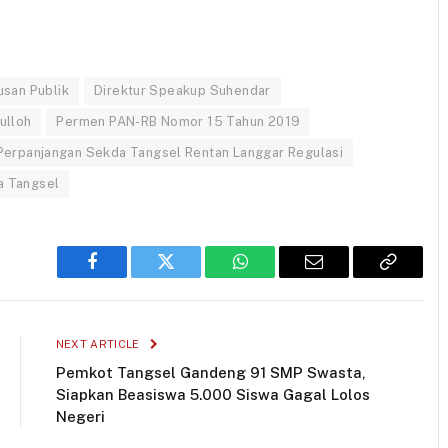
usan Publik
Direktur Speakup Suhendar
ulloh
Permen PAN-RB Nomor 15 Tahun 2019
Perpanjangan Sekda Tangsel Rentan Langgar Regulasi
a Tangsel
Facebook
Twitter
WhatsApp
Email
Copy
Link
NEXT ARTICLE
Pemkot Tangsel Gandeng 91 SMP Swasta,
Siapkan Beasiswa 5.000 Siswa Gagal Lolos
Negeri