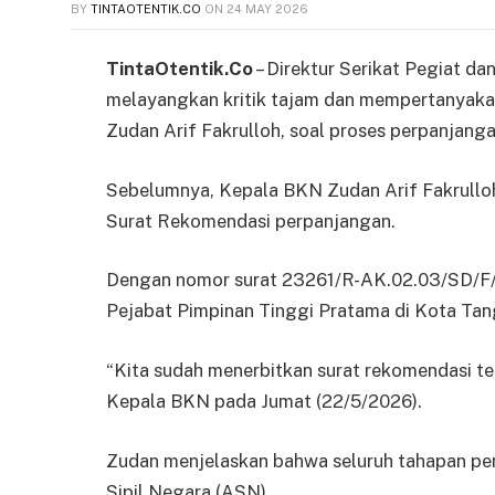
BY
TINTAOTENTIK.CO
ON
24 MAY 2026
TintaOtentik.Co
– Direktur Serikat Pegiat da
melayangkan kritik tajam dan mempertanyak
Zudan Arif Fakrulloh, soal proses perpanjanga
Sebelumnya, Kepala BKN Zudan Arif Fakrullo
Surat Rekomendasi perpanjangan.
Dengan nomor surat 23261/R-AK.02.03/SD/F/2
Pejabat Pimpinan Tinggi Pratama di Kota Tan
“Kita sudah menerbitkan surat rekomendasi te
Kepala BKN pada Jumat (22/5/2026).
Zudan menjelaskan bahwa seluruh tahapan pen
Sipil Negara (ASN).