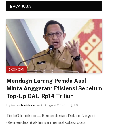
BACA JUGA
EKONOMI
Mendagri Larang Pemda Asal
Minta Anggaran: Efisiensi Sebelum
Top-Up DAU Rp14 Triliun
By
tintaotentik.co
6 August 2026
0
TintaOtentik.co — Kementerian Dalam Negeri
(Kemendagri) akhirnya mengalkulasi porsi