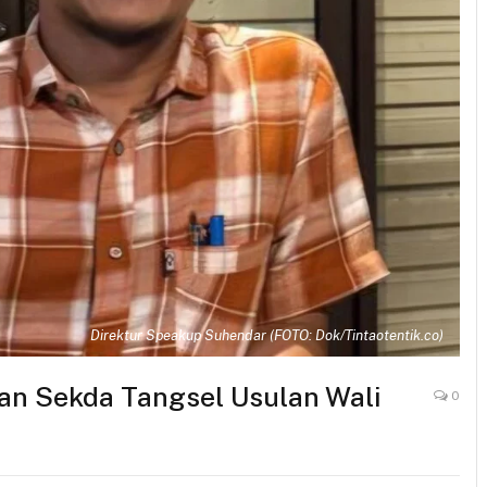
Direktur Speakup Suhendar (FOTO: Dok/Tintaotentik.co)
n Sekda Tangsel Usulan Wali
0