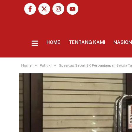
HOME
TENTANG KAMI
NASIO
»
»
Home
Politik
Speakup Sebut SK Perpanjangan Sekda Tan