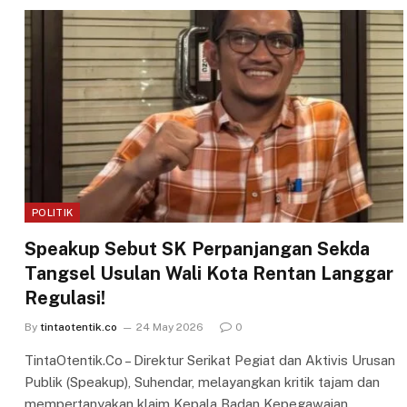
POLITIK
Speakup Sebut SK Perpanjangan Sekda
Tangsel Usulan Wali Kota Rentan Langgar
Regulasi!
By
tintaotentik.co
24 May 2026
0
TintaOtentik.Co – Direktur Serikat Pegiat dan Aktivis Urusan
Publik (Speakup), Suhendar, melayangkan kritik tajam dan
mempertanyakan klaim Kepala Badan Kepegawaian…