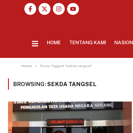
HOME
TENTANG KAMI
NASIO
»
Home
Posts Tagged "sekda tangsel"
BROWSING:
SEKDA TANGSEL