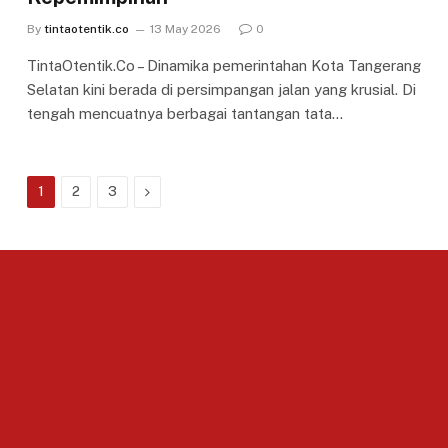
By
tintaotentik.co
13 May 2026
0
TintaOtentik.Co – Dinamika pemerintahan Kota Tangerang
Selatan kini berada di persimpangan jalan yang krusial. Di
tengah mencuatnya berbagai tantangan tata…
Next
1
2
3