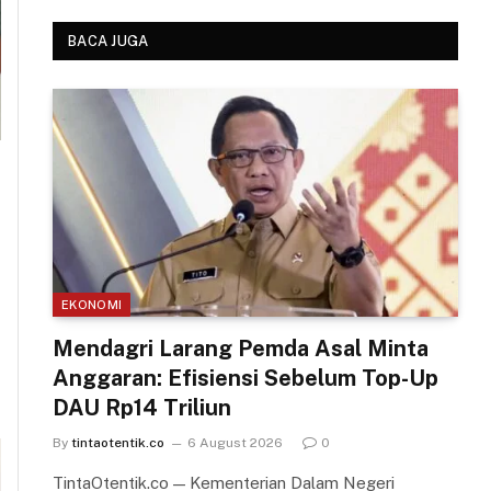
BACA JUGA
n
EKONOMI
Mendagri Larang Pemda Asal Minta
Anggaran: Efisiensi Sebelum Top-Up
DAU Rp14 Triliun
By
tintaotentik.co
6 August 2026
0
TintaOtentik.co — Kementerian Dalam Negeri