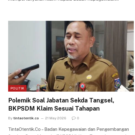
POLITIK
Polemik Soal Jabatan Sekda Tangsel,
BKPSDM Klaim Sesuai Tahapan
By
tintaotentik.co
21 May 2026
0
TintaOtentik.Co – Badan Kepegawaian dan Pengembangan