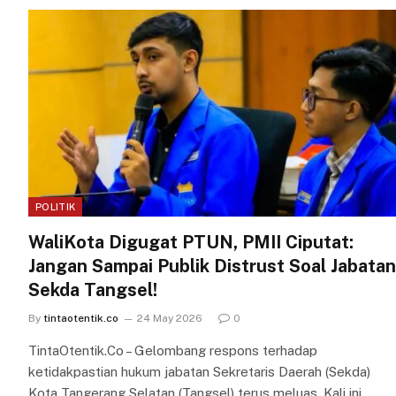
POLITIK
WaliKota Digugat PTUN, PMII Ciputat:
Jangan Sampai Publik Distrust Soal Jabatan
Sekda Tangsel!
By
tintaotentik.co
24 May 2026
0
TintaOtentik.Co – Gelombang respons terhadap
ketidakpastian hukum jabatan Sekretaris Daerah (Sekda)
Kota Tangerang Selatan (Tangsel) terus meluas. Kali ini,