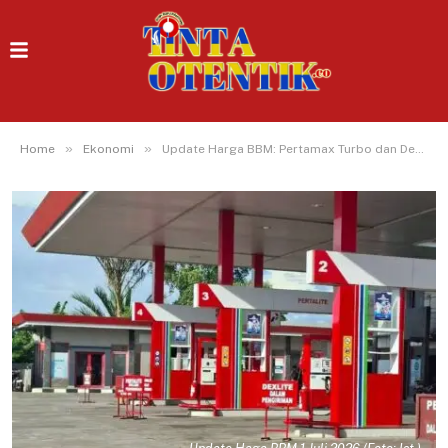
»
»
Home
Ekonomi
Update Harga BBM: Pertamax Turbo dan Dex Series Turun Per 1 Juli 2026