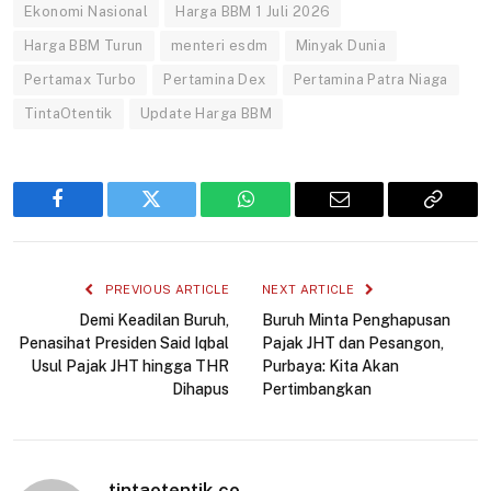
Ekonomi Nasional
Harga BBM 1 Juli 2026
Harga BBM Turun
menteri esdm
Minyak Dunia
Pertamax Turbo
Pertamina Dex
Pertamina Patra Niaga
TintaOtentik
Update Harga BBM
Facebook
Twitter
WhatsApp
Email
Copy
Link
PREVIOUS ARTICLE
NEXT ARTICLE
Demi Keadilan Buruh,
Buruh Minta Penghapusan
Penasihat Presiden Said Iqbal
Pajak JHT dan Pesangon,
Usul Pajak JHT hingga THR
Purbaya: Kita Akan
Dihapus
Pertimbangkan
tintaotentik.co