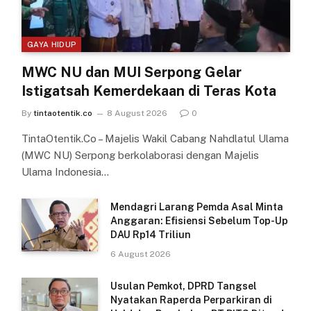
GAYA HIDUP
MWC NU dan MUI Serpong Gelar
Istigatsah Kemerdekaan di Teras Kota
By
tintaotentik.co
8 August 2026
0
TintaOtentik.Co – Majelis Wakil Cabang Nahdlatul Ulama
(MWC NU) Serpong berkolaborasi dengan Majelis
Ulama Indonesia…
Mendagri Larang Pemda Asal Minta
Anggaran: Efisiensi Sebelum Top-Up
DAU Rp14 Triliun
6 August 2026
Usulan Pemkot, DPRD Tangsel
Nyatakan Raperda Perparkiran di