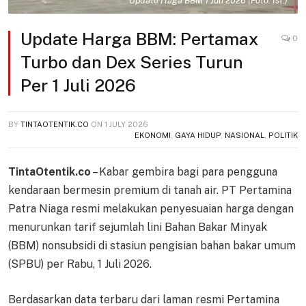
Update Haga BBM 1 Juli 2026 (Foto: Ist.)
Update Harga BBM: Pertamax
0
Turbo dan Dex Series Turun
Per 1 Juli 2026
BY
TINTAOTENTIK.CO
ON
1 JULY 2026
EKONOMI
,
GAYA HIDUP
,
NASIONAL
,
POLITIK
TintaOtentik.co
– Kabar gembira bagi para pengguna
kendaraan bermesin premium di tanah air. PT Pertamina
Patra Niaga resmi melakukan penyesuaian harga dengan
menurunkan tarif sejumlah lini Bahan Bakar Minyak
(BBM) nonsubsidi di stasiun pengisian bahan bakar umum
(SPBU) per Rabu, 1 Juli 2026.
Berdasarkan data terbaru dari laman resmi Pertamina