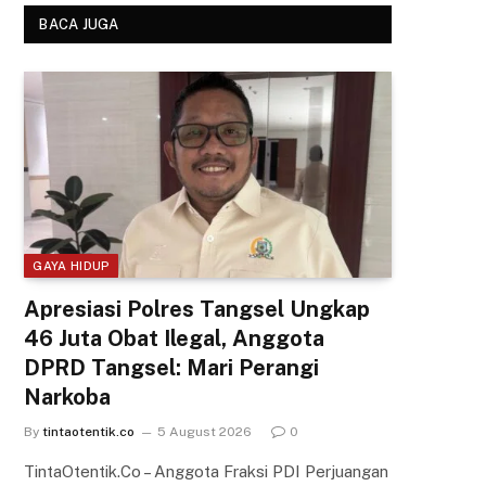
BACA JUGA
GAYA HIDUP
Apresiasi Polres Tangsel Ungkap
46 Juta Obat Ilegal, Anggota
DPRD Tangsel: Mari Perangi
Narkoba
By
tintaotentik.co
5 August 2026
0
TintaOtentik.Co – Anggota Fraksi PDI Perjuangan