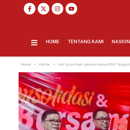
HOME
TENTANG KAMI
NASIO
»
»
Home
Politik
Adi Surya Naik Jabatan Ketua PDIP Tangsel