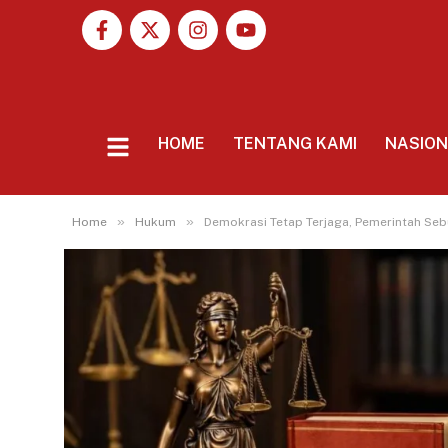
HOME
TENTANG KAMI
NASIO
»
»
Home
Hukum
Demokrasi Tetap Terjaga, Pemerintah S