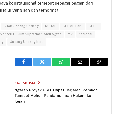
a konstitusional tersebut sebagai bagian dari
 jalur yang sah dan terhormat.
Kitab Undang-Undang
KUHAP
KUHAP Baru
KUHP
Menteri Hukum Supratman Andi Agtas
mk
nasional
ng
Undang-Undang baru
Facebook
Twitter
WhatsApp
Email
Copy
Link
NEXT ARTICLE
Ngarep Proyek PSEL Dapat Berjalan, Pemkot
Tangsel Mohon Pendampingan Hukum ke
Kejari