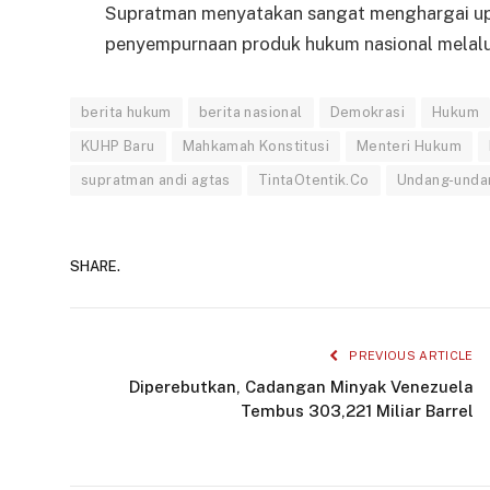
Supratman menyatakan sangat menghargai upay
penyempurnaan produk hukum nasional melalui
berita hukum
berita nasional
Demokrasi
Hukum
KUHP Baru
Mahkamah Konstitusi
Menteri Hukum
supratman andi agtas
TintaOtentik.Co
Undang-unda
SHARE.
PREVIOUS ARTICLE
Diperebutkan, Cadangan Minyak Venezuela
Tembus 303,221 Miliar Barrel