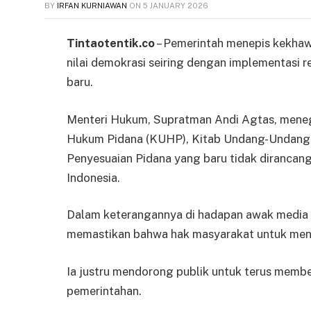
BY
IRFAN KURNIAWAN
ON
5 JANUARY 2026
Tintaotentik.co
– Pemerintah menepis kekhawa
nilai demokrasi seiring dengan implementasi
baru.
Menteri Hukum, Supratman Andi Agtas, mene
Hukum Pidana (KUHP), Kitab Undang-Undang
Penyesuaian Pidana yang baru tidak dirancan
Indonesia.
Dalam keterangannya di hadapan awak media d
memastikan bahwa hak masyarakat untuk menya
Ia justru mendorong publik untuk terus membe
pemerintahan.