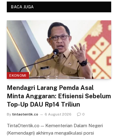
BACA JUGA
EKONOMI
Mendagri Larang Pemda Asal
Minta Anggaran: Efisiensi Sebelum
Top-Up DAU Rp14 Triliun
By
tintaotentik.co
6 August 2026
0
TintaOtentik.co — Kementerian Dalam Negeri
(Kemendagri) akhirnya mengalkulasi porsi