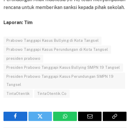
rencana untuk memberikan sanksi kepada pihak sekolah.
Laporan: Tim
Prabowo Tanggapi Kasus Bullying di Kota Tangsel
Prabowo Tanggapi Kasus Perundungan di Kota Tangsel
presiden prabowo
Presiden Prabowo Tanggapi Kasus Bullying SMPN 19 Tangsel
Presiden Prabowo Tanggapi Kasus Perundungan SMPN 19
Tangsel
TintaOtentik
TintaOtentik.Co
Facebook
Twitter
WhatsApp
Email
Copy
Link