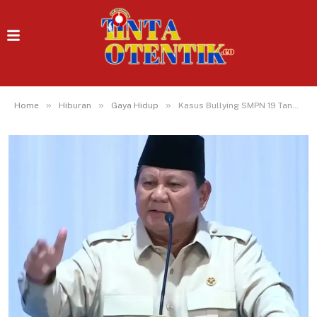
»
»
»
Home
Hiburan
Gaya Hidup
Kasus Bullying SMPN 19 Tangsel, Prabowo Tegaskan Harus Kita Atasi