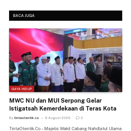
BACA JUGA
GAYA HIDUP
MWC NU dan MUI Serpong Gelar
Istigatsah Kemerdekaan di Teras Kota
By
tintaotentik.co
8 August 2026
0
TintaOtentik.Co – Majelis Wakil Cabang Nahdlatul Ulama